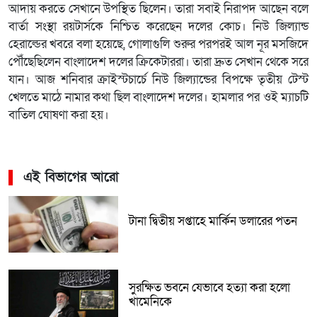
আদায় করতে সেখানে উপস্থিত ছিলেন। তারা সবাই নিরাপদ আছেন বলে
বার্তা সংস্থা রয়টার্সকে নিশ্চিত করেছেন দলের কোচ। নিউ জিল্যান্ড
হেরাল্ডের খবরে বলা হয়েছে, গোলাগুলি শুরুর পরপরই আল নূর মসজিদে
পৌঁছেছিলেন বাংলাদেশ দলের ক্রিকেটাররা। তারা দ্রুত সেখান থেকে সরে
যান। আজ শনিবার ক্রাইস্টচার্চে নিউ জিল্যান্ডের বিপক্ষে তৃতীয় টেস্ট
খেলতে মাঠে নামার কথা ছিল বাংলাদেশ দলের। হামলার পর ওই ম্যাচটি
বাতিল ঘোষণা করা হয়।
এই বিভাগের আরো
টানা দ্বিতীয় সপ্তাহে মার্কিন ডলারের পতন
সুরক্ষিত ভবনে যেভাবে হত্যা করা হলো
খামেনিকে