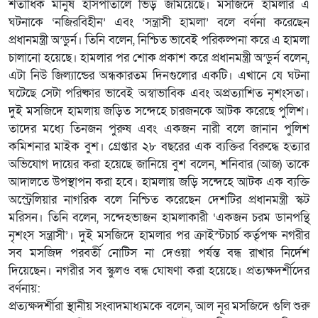
শতাধিক মানুষ হাসপাতালে ভিড় জমিয়েছে। মসজিদে হামলার এ
ঘটনাকে ‘নজিরবিহীন’ এবং ‘সন্ত্রাসী হামলা’ বলে বর্ণনা করেছেন
প্রধানমন্ত্রী অ’ডুর্ন। তিনি বলেন, নিশ্চিত ভাবেই পরিকল্পনা করে এ হামলা
চালানো হয়েছে। হামলার পর শোক প্রকাশ করে প্রধানমন্ত্রী অ’ডুর্ন বলেন,
এটা নিউ জিল্যান্ডের অন্ধকারতম দিনগুলোর একটি। এখানে যে ঘটনা
ঘটেছে সেটা পরিষ্কার ভাবেই অস্বাভাবিক এবং অপ্রত্যাশিত নৃশংসতা।
দুই মসজিদে হামলায় জড়িত সন্দেহে চারজনকে আটক করেছে পুলিশ।
তাদের মধ্যে তিনজন পুরুষ এবং একজন নারী বলে জানান পুলিশ
কমিশনার মাইক বুশ। গ্রেপ্তার ২৮ বছরের এক ব্যক্তির বিরুদ্ধে হত্যার
অভিযোগ দায়ের করা হয়েছে জানিয়ে বুশ বলেন, শনিবার (আজ) তাকে
আদালতে উপস্থাপন করা হবে। হামলায় জড়ি সন্দেহে আটক এক ব্যক্তি
অস্ট্রেলিয়ার নাগরিক বলে নিশ্চিত করেছেন দেশটির প্রধানমন্ত্রী স্কট
মরিসন। তিনি বলেন, সন্দেহভাজন হামলাকারী ‘একজন চরম ডানপন্থি
নৃশংস সন্ত্রাসী’। দুই মসজিদে হামলার পর ক্রাইস্টচার্চ কর্তৃপক্ষ নগরীর
সব মসজিদ পরবর্তী নোটিস না দেওয়া পর্যন্ত বন্ধ রাখার নির্দেশ
দিয়েছেন। নগরীর সব স্কুলও বন্ধ ঘোষণা করা হয়েছে। প্রত্যক্ষদর্শীদের
বর্ণনায়:
প্রত্যক্ষদর্শীরা স্থানীয় সংবাদমাধ্যমকে বলেন, আল নূর মসজিদে গুলি শুরু