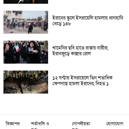
ইরানের স্কুলে ইসরায়েলি হামলায় প্রাণহানি
বেড়ে ১৪৮
খামেনির ছবি হাতে রাস্তায় নারীরা,
ইরানজুড়ে কান্নার রোল
১২ ঘণ্টায় ইসরায়েলে তিন শতাধিক
ক্ষেপণাস্ত্র হামলা ইরানের, নিহত ১
বিজ্ঞাপন
শর্তাবলি ও
গোপনীয়তা
যোগাযোগ