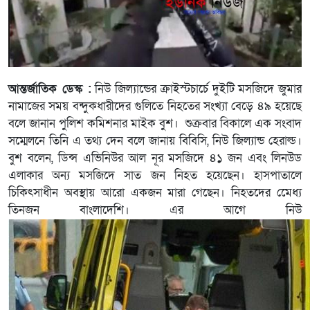
আন্তর্জাতিক ডেস্ক :
নিউ জিল্যান্ডের ক্রাইস্টচার্চে দুইটি মসজিদে জুমার
নামাজের সময় বন্দুকধারীদের গুলিতে নিহতের সংখ্যা বেড়ে ৪৯ হয়েছে
বলে জানান পুলিশ কমিশনার মাইক বুশ। শুক্রবার বিকালে এক সংবাদ
সম্মেলনে তিনি এ তথ্য দেন বলে জানায় বিবিসি, নিউ জিল্যান্ড হেরাল্ড।
বুশ বলেন, ডিন্স এভিনিউর আল নূর মসজিদে ৪১ জন এবং লিনউড
এলাকার অন্য মসজিদে সাত জন নিহত হয়েছেন। হাসপাতালে
চিকিৎসাধীন অবস্থায় আরো একজন মারা গেছেন। নিহতদের মেেধ্য
তিনজন বাংলাদেশি। এর আগে নিউ