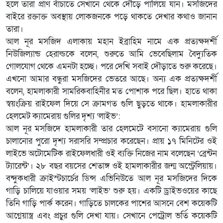
হলে তারা প্রাণ বাঁচাতে সেখানে থেকে দৌড়ে পালিয়ে যান। মসজিদের
বাইরে রক্তাক্ত অবস্থায় লোকজনকে পড়ে থাকতে দেখার কথাও জানান
তারা।
আল নূর মসজিদ এলাকায় মহান ইব্রাহিম নামে এক প্রত্যক্ষদর্শী
নিউজিল্যান্ড হেরাল্ডকে বলেন, শুরুতে আমি ভেবেছিলাম বৈদ্যুতিক
গোলযোগ থেকে এমনটা হচ্ছে। পরে দেখি সবাই দৌড়াতে শুরু করেছে।
এখনো আমার বন্ধুরা মসজিদের ভেতরে আছে। অন্য এক প্রত্যক্ষদর্শী
বলেন, হামলাকারী সামরিকবাহিনীর মত পোশাক পরে ছিল। হাতে থাকা
স্বয়ংক্রিয় রাইফেল দিয়ে সে ক্রামগত গুলি ছুড়তে থাকে। হামলাকারীর
হেলমেট ক্যামেরায় গুলির দৃশ্য ‘লাইভ’:
আল নূর মসজিদে হামলাকারী তার হেলমেটে বসানো ক্যামেরায় গুলি
চালানোর পুরো দৃশ্য সরাসরি সম্প্রচার করেছেন। প্রায় ১৭ মিনিটের ওই
লাইভে অটোমেটিক রাইফেলধারী ওই ব্যক্তি নিজের নাম বলেছেন ‘ব্রেন্টন
ট্যারেন্ট’। ২৮ বছর বয়সের শেতাঙ্গ ওই হামলাকারীর জন্ম অস্ট্রেলিয়ায়।
বন্দুকধারী ক্রাইস্টচার্চের ডিন্স এভিনিউতে আল নূর মসজিদের দিকে
গাড়ি চালিয়ে যাওয়ার সময় ‘লাইভ’ শুরু হয়। একটি ড্রাইভওয়ের কাছে
তিনি গাড়ি পার্ক করেন। গাড়িতে চালকের পাশের আসনে বেশ কয়েকটি
আগ্নেয়াস্ত্র এবং প্রচুর গুলি দেখা যায়। সেখানে পেট্রোল ভর্তি কয়েকটি