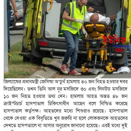
জিল্যান্ডের প্রধানমন্ত্রী জেসিন্ডা অ’ডুর্ন হামলায় ৪০ জন নিহত হওয়ার খবর
দিয়েছিলেন। তখন তিনি আল নূর মসজিদে ৩০ এবং লিনউড মসজিদে
১০ জন নিহত হওয়ার তথ্য দেন। হামলায় আহত অন্তত ৪৮ জন
ক্রাইস্টচার্চ হাসপাতাল চিকিৎসাধীন আছেন বলে নিশ্চিত করেছে
হাসপাতাল কর্তৃপক্ষ। আহতদের মধ্যে শিশুরাও রয়েছে। হাসপাতাল
থেকে দেওয়া এক বিবৃতিতে খুব জরুরি না হলে লোকজনকে আহতদের
দেখতে হাসপতালে না আসার অনুরোধ জানানো হয়েছে। এরই মধ্যে দুই