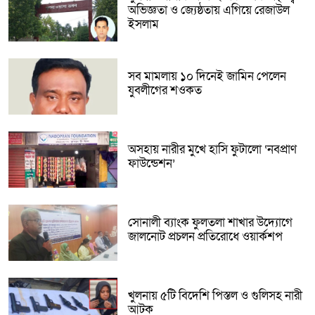
অভিজ্ঞতা ও জ্যেষ্ঠতায় এগিয়ে রেজাউল
ইসলাম
সব মামলায় ১০ দিনেই জামিন পেলেন
যুবলীগের শওকত
অসহায় নারীর মুখে হাসি ফুটালো ‘নবপ্রাণ
ফাউন্ডেশন’
সোনালী ব্যাংক ফুলতলা শাখার উদ্যোগে
জালনোট প্রচলন প্রতিরোধে ওয়ার্কশপ
খুলনায় ৫টি বিদেশি পিস্তল ও গুলিসহ নারী
আটক