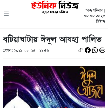
আজ শনিবার |
০৮-০৮-২০২৬
খ্রিষ্টাব্দ
বটিয়াঘাটায় ঈদুল আযহা পালিত
প্রকাশঃ ২০১৯-০৮-১৫ - ১১:৫৬