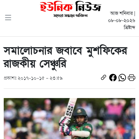
আজ শনিবার |
০৮-০৮-২০২৬
খ্রিষ্টাব্দ
সমালোচনার জবাবে মুশফিকের
রাজকীয় সেঞ্চুরি
প্রকাশঃ ২০১৭-১০-১৫ - ২৩:৫৯