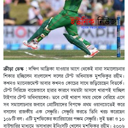
ক্রীড়া ডেস্ক :
দক্ষিণ আফ্রিকা যাওয়ার আগে থেকেই নানা সমালোচনার
শিকার হচ্ছিলেন বাংলাদেশ দলের টেস্ট অধিনায়ক মুশফিকুর রহীম।
কখনও ম্যানেজমেন্ট আবার কখনও কোচের সাথে জড়িয়েছেন বিতর্কে।
টেস্ট সিরিজে বাজেভাবে হারার কারণে সময়টা আসলে খারাপই যাচ্ছিল
টাইগার টেস্ট অধিনায়কের। তবে সেই খারাপ সময় থেকে বেরিয়ে এসে
সব সমালোচনার জবাবে প্রোটিয়াদের বিপক্ষে প্রথম ওয়ানডেতেই করে
বসলেন রাজকীয় এক সেঞ্চুরি। সেঞ্চুরি করতে তিনি খরচ করেছেন
১০৮টি বল। এটি মুশফিকের ক্যারিয়ারের পঞ্চম সেঞ্চুরি। দুই ছক্কা ও ১০
বাউন্ডারির মাধ্যমে অসাধারণ ইনিংসটি খেলেন মুশফিকুর রহীম। ২০০৬