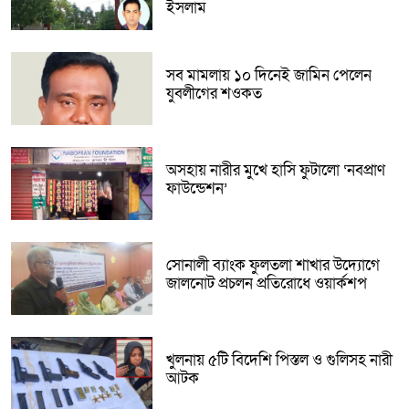
ইসলাম
সব মামলায় ১০ দিনেই জামিন পেলেন
যুবলীগের শওকত
অসহায় নারীর মুখে হাসি ফুটালো ‘নবপ্রাণ
ফাউন্ডেশন’
সোনালী ব্যাংক ফুলতলা শাখার উদ্যোগে
জালনোট প্রচলন প্রতিরোধে ওয়ার্কশপ
খুলনায় ৫টি বিদেশি পিস্তল ও গুলিসহ নারী
আটক