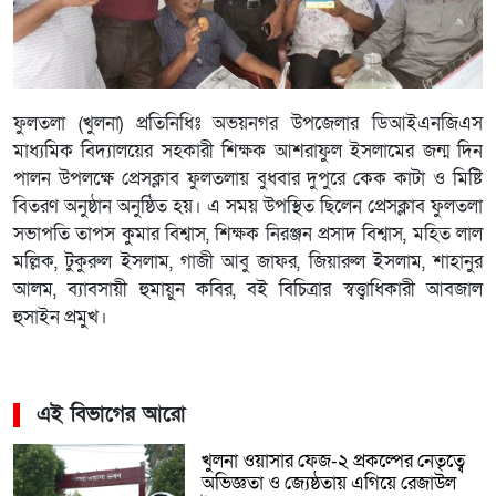
ফুলতলা (খুলনা) প্রতিনিধিঃ অভয়নগর উপজেলার ডিআইএনজিএস
মাধ্যমিক বিদ্যালয়ের সহকারী শিক্ষক আশরাফুল ইসলামের জন্ম দিন
পালন উপলক্ষে প্রেসক্লাব ফুলতলায় বুধবার দুপুরে কেক কাটা ও মিষ্টি
বিতরণ অনুষ্ঠান অনুষ্ঠিত হয়। এ সময় উপস্থিত ছিলেন প্রেসক্লাব ফুলতলা
সভাপতি তাপস কুমার বিশ্বাস, শিক্ষক নিরঞ্জন প্রসাদ বিশ্বাস, মহিত লাল
মল্লিক, টুকুরুল ইসলাম, গাজী আবু জাফর, জিয়ারুল ইসলাম, শাহানুর
আলম, ব্যাবসায়ী হুমায়ুন কবির, বই বিচিত্রার স্বত্ত্বাধিকারী আবজাল
হুসাইন প্রমুখ।
এই বিভাগের আরো
খুলনা ওয়াসার ফেজ-২ প্রকল্পের নেতৃত্বে
অভিজ্ঞতা ও জ্যেষ্ঠতায় এগিয়ে রেজাউল