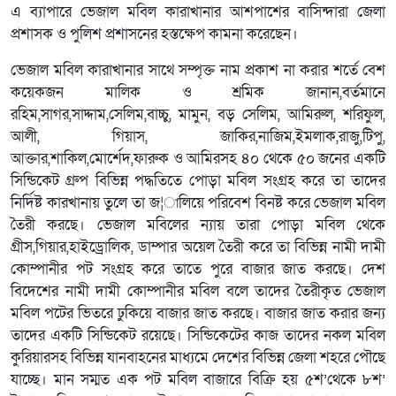
এ ব্যাপারে ভেজাল মবিল কারাখানার আশপাশের বাসিন্দারা জেলা
প্রশাসক ও পুলিশ প্রশাসনের হস্তক্ষেপ কামনা করেছেন।
ভেজাল মবিল কারাখানার সাথে সম্পৃক্ত নাম প্রকাশ না করার শর্তে বেশ
কয়েকজন মালিক ও শ্রমিক জানান,বর্তমানে
রহিম,সাগর,সাদ্দাম,সেলিম,বাচ্চু, মামুন, বড় সেলিম, আমিরুল, শরিফুল,
আলী, গিয়াস, জাকির,নাজিম,ইমলাক,রাজু,টিপু,
আক্তার,শাকিল,মোর্শেদ,ফারুক ও আমিরসহ ৪০ থেকে ৫০ জনের একটি
সিন্ডিকেট গ্রুপ বিভিন্ন পদ্ধতিতে পোড়া মবিল সংগ্রহ করে তা তাদের
নির্দিষ্ট কারখানায় তুলে তা জ¦ালিয়ে পরিবেশ বিনষ্ট করে ভেজাল মবিল
তৈরী করছে। ভেজাল মবিলের ন্যায় তারা পোড়া মবিল থেকে
গ্রীস,গিয়ার,হাইড্রোলিক, ডাম্পার অয়েল তৈরী করে তা বিভিন্ন নামী দামী
কোম্পানীর পট সংগ্রহ করে তাতে পুরে বাজার জাত করছে। দেশ
বিদেশের নামী দামী কোম্পানীর মবিল বলে তাদের তৈরীকৃত ভেজাল
মবিল পটের ভিতরে ঢুকিয়ে বাজার জাত করছে। বাজার জাত করার জন্য
তাদের একটি সিন্ডিকেট রয়েছে। সিন্ডিকেটের কাজ তাদের নকল মবিল
কুরিয়ারসহ বিভিন্ন যানবাহনের মাধ্যমে দেশের বিভিন্ন জেলা শহরে পৌছে
যাচ্ছে। মান সম্মত এক পট মবিল বাজারে বিক্রি হয় ৫শ’থেকে ৮শ’