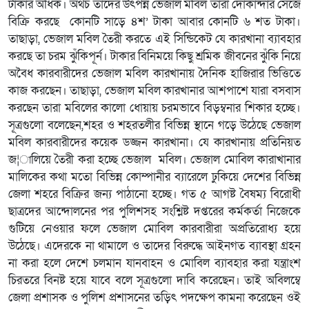
টাকার অধিক। অথচ তাদের উৎপন্ন ভেজাল মবিল তারা দোকান্দার সেজে
বিক্রি করছে কোনটি সাড়ে ৪শ’ টাকা আবার কোনটি ৬ শত টাকা।
তাছাড়া, ভেজাল মবিল তৈরী করতে এই সিন্ডিকেট যে কারখানা ব্যাবহার
করছে তা চরম ঝুঁকিপূর্ন। টাকার বিনিময়ে কিছু শ্রমিক জীবনের ঝুঁকি নিয়ে
অবৈধ কারবারীদের ভেজাল মবিল কারখানায় দৈনিক হাজিরার ভিত্তিতে
কাজ করছেন। তাছাড়া, ভেজাল মবিল কারখানার আশপাশে যারা বসবাস
করছেন তারা মবিলের কালো ধোয়ায় চরমভাবে বিড়ম্বনার শিকার হচ্ছে।
সূত্রগুলো বলেছেন,শহর ও শহরতলীর বিভিন্ন স্থানে গড়ে উঠেছে ভেজাল
মবিল কারবারীদের কয়েক ডজ্জন কারখানা। যে কারখানায় প্রতিনিয়ত
জ¦ালিয়ে তৈরী করা হচ্ছে ভেজাল মবিল। ভেজাল মোবিল কারাখানার
মালিকের কথা মতো বিভিন্ন কোম্পানীর ব্যারেলে ঢুকিয়ে দেশের বিভিন্ন
জেলা শহরে বিক্রির জন্য পাঠানো হচ্ছে। গত ৫ আগষ্ট বৈষম্য বিরোধী
ছাত্রদের আন্দোলনের পর পুলিশসহ সংশ্লিষ্ট দপ্তরের কর্মকর্তা নিজেকে
গুটিয়ে নেওয়ার ফলে ভেজাল মোবিল কারবারীরা অপ্রতিরোধ্য হয়ে
উঠেছে। এদেরকে না থামালে ও তাদের বিরুদ্ধে আইনগত ব্যাবস্থা গ্রহন
না করা হলে দেশে চলমান যানবাহন ও মোবিল ব্যাবহার করা যন্ত্রাংশ
চিরতরে বিনষ্ট হয়ে যাবে বলে সূত্রগুলো দাবি করেছেন। তাই অবিলম্বে
জেলা প্রশাসক ও পুলিশ প্রশাসনের তড়িৎ পদক্ষেপ কামনা করেছেন ওই