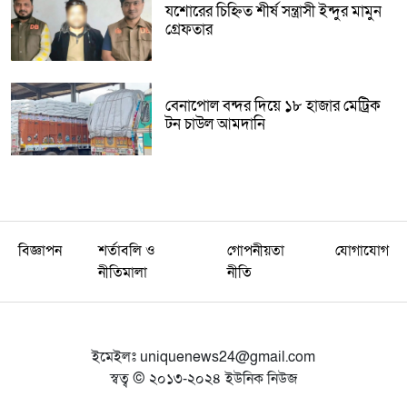
যশোরের চিহ্নিত শীর্ষ সন্ত্রাসী ইন্দুর মামুন
গ্রেফতার
বেনাপোল বন্দর দিয়ে ১৮ হাজার মেট্রিক
টন চাউল আমদানি
বিজ্ঞাপন
শর্তাবলি ও
গোপনীয়তা
যোগাযোগ
নীতিমালা
নীতি
ইমেইলঃ
uniquenews24@gmail.com
স্বত্ব © ২০১৩-২০২৪ ইউনিক নিউজ