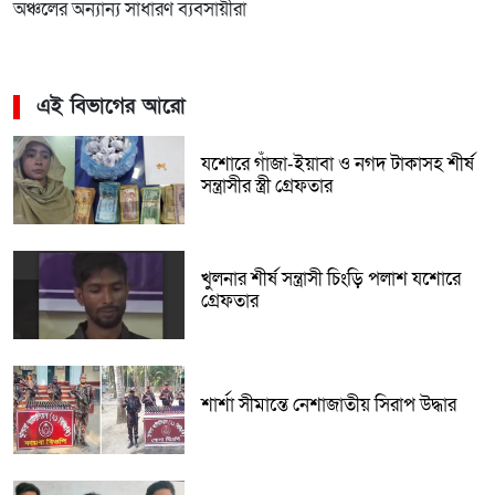
অঞ্চলের অন্যান্য সাধারণ ব্যবসায়ীরা
এই বিভাগের আরো
যশোরে গাঁজা-ইয়াবা ও নগদ টাকাসহ শীর্ষ
সন্ত্রাসীর স্ত্রী গ্রেফতার
খুলনার শীর্ষ সন্ত্রাসী চিংড়ি পলাশ যশোরে
গ্রেফতার
শার্শা সীমান্তে নেশাজাতীয় সিরাপ উদ্ধার