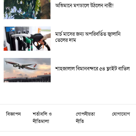
অভিমানে মগডালে উঠলেন নারী!
মার্চ মাসের জন্য অপরিবর্তিত জ্বালানি
তেলের দাম
শাহজালাল বিমানবন্দরে ৫৪ ফ্লাইট বাতিল
বিজ্ঞাপন
শর্তাবলি ও
গোপনীয়তা
যোগাযোগ
নীতিমালা
নীতি