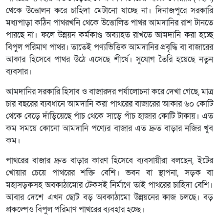
থেকে উত্তোলন করে চাহিদা মেটানো যাচ্ছে না। দিনাজপুরে সরকারি
মধ্যপাড়া কঠিন পাথরখনি থেকে উত্তোলিত পাথর আমদানির রাশ টানতে
পারছে না। ফলে উন্নয়ন কর্মকাণ্ড অব্যাহত রাখতে আমদানি করা হচ্ছে
বিপুল পরিমাণ পাথর। তাতেই পণ্যভিত্তিক আমদানির প্রবৃদ্ধি বা বাজারের
আকার হিসেবে পাথর উঠে এসেছে শীর্ষে। সুযোগ তৈরি হয়েছে নতুন
ব্যবসার।
আমদানির সরকারি হিসাব ও বাজারদর পর্যালোচনা করে দেখা গেছে, মাত্র
চার বছরের ব্যবধানে আমদানি করা পাথরের বাজারের আকার ৬০ কোটি
থেকে বেড়ে দাঁড়িয়েছে পাঁচ থেকে সাড়ে পাঁচ হাজার কোটি টাকায়। এত
কম সময়ে কোনো আমদানি পণ্যের বাজার এত দ্রুত বাড়ার নজির খুব
কম।
পাথরের বাজার দ্রুত বাড়ার কারণ হিসেবে ব্যবসায়ীরা বলছেন, ইটের
খোয়ার চেয়ে পাথরের শক্তি বেশি। ভবন বা স্থাপনা, সড়ক বা
মহাসড়কসহ অবকাঠামোর টেকসই নির্মাণে তাই পাথরের চাহিদা বেশি।
আবার দেশে এখন ছোট বড় অবকাঠামো উন্নয়নের কাজ চলছে। বড়
প্রকল্পেও বিপুল পরিমাণ পাথরের ব্যবহার হচ্ছে।