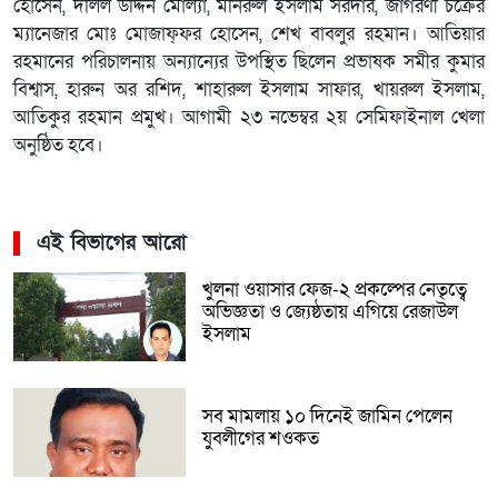
হোসেন, দলিল উদ্দিন মোল্যা, মনিরুল ইসলাম সরদার, জাগরণী চক্রের
ম্যানেজার মোঃ মোজাফ্ফর হোসেন, শেখ বাবলুর রহমান। আতিয়ার
রহমানের পরিচালনায় অন্যান্যের উপস্থিত ছিলেন প্রভাষক সমীর কুমার
বিশ্বাস, হারুন অর রশিদ, শাহারুল ইসলাম সাফার, খায়রুল ইসলাম,
আতিকুর রহমান প্রমুখ। আগামী ২৩ নভেম্বর ২য় সেমিফাইনাল খেলা
অনুষ্ঠিত হবে।
এই বিভাগের আরো
খুলনা ওয়াসার ফেজ-২ প্রকল্পের নেতৃত্বে
অভিজ্ঞতা ও জ্যেষ্ঠতায় এগিয়ে রেজাউল
ইসলাম
সব মামলায় ১০ দিনেই জামিন পেলেন
যুবলীগের শওকত