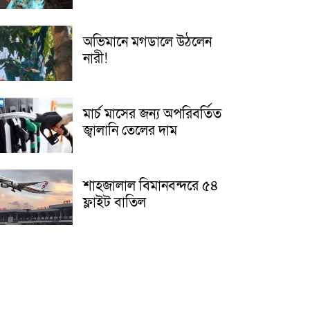
অভিমানে মগডালে উঠলেন
নারী!
মার্চ মাসের জন্য অপরিবর্তিত
জ্বালানি তেলের দাম
শাহজালাল বিমানবন্দরে ৫৪
ফ্লাইট বাতিল