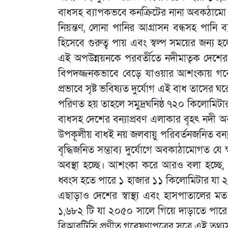
বাধসহ ব্যাপকভবে কনক্রিটের নানা অবকঠামো তৈ
নিয়ন্তণ, লোনা পানির আগ্রাসন বন্ধসহ পানি ব্যব
হিসেবে গুরুত্ব পায় এবং স্বল্প সময়ের জন্য 
এই অপউন্নয়নকে পরবর্তীতে নদীমাতৃক দেশের ঐত
বিপদজ্জনকভাবে বেড়ে যাওয়ার আশংকায় গবেষণ
প্রভাবে সৃষ্ট ভবিষ্যত দুর্যোগ এই বাধ তাস
পরিণত হয় তাহলে সমুদ্রঘনিষ্ঠ ৭২০ কিলোমিট
বাধসহ দেশের বন্যাপ্রবণ এলাকার বৃহৎ নদী 
উপকূলীয় বাধই নয় জলবায়ু পরিবর্তনজনিত বন্যা, ঘ
বৃদ্ধিজনিত সম্ভাব্য দুর্যোগে অবকাঠামোগত 
অবস্থা হচ্ছে। আশংকা করে আরও বলা হচ্ছে, 
ধ্বংস হতে পারে ১ হাজার ১১ কিলোমিটার যা 
এছাড়াও দেশের স্বাস্থ্য এবং হাসপাতালের
১,৬৮২ টি যা ২০৫০ সালে গিয়ে দাড়াতে পারে 
বিআরটিসি প্রণীত গবেষণাপত্রের সূত্রে এই তথ