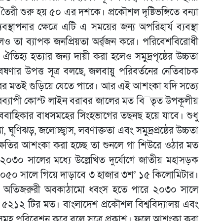
রী শুরু হয় ৫০ এর দশকে। প্রকৌশল দৃষ্টিভঙ্গিতে বন্যা
স্থাপনার ক্ষেত্রে এটি এ সময়ের জন্য অপরিহার্য ব্যবস্থা
হলেও তা ব্যাপক জনপ্রিয়তা অর্র্জন করে। পরিবেশবিরোধী
িহ্য হত্যার জন্য দায়ী করা হলেও সমুদ্রপৃষ্ঠের উচ্চতা
ার উপত্ত সূত্র বলছে, জলবায়ু পরিবর্তনের নেতিবাচক
ের ঘরের মতই গুড়িয়ে যেতে পারে। আর এই আশংকা যদি সত্যে
ারব্যাপী কোস্ট লাইন বরাবর জালের মত বি¯তৃত উপকূলীয়
অববাহিকার বাধসমহের সিংহভাগের তছনছ হয়ে যাবে। শুধু
ূণিঝড়, জলোচ্ছ্বাস, লবণাক্ততা এবং সমুদ্রপ্রষ্ঠের উচ্চতা
যে ক্ষতির আশংকা করা হচ্ছে তা শুনলে গা শিউরে ওঠার মত
২০৩০ সালের মধ্যে উল্লেখিত দুর্যোগে জাতীয় মহাসড়ক
২০৫০ সালে গিয়ে দাড়াবে ৩ হাজার ৩শ’ ১৫ কিলোমিটার।
 মত অতিজরুরী অবকাঠামো ধ্বংস হতে পারে ২০৩০ সালে
৫২১২ টির মত। বাংলাদেশ প্রকৌশল বিশ্ববিদ্যালয় এবং
্যসমূহ পরিবেশন করে বলে সূত্রে প্রকাশ। ফলে আশংকা করা