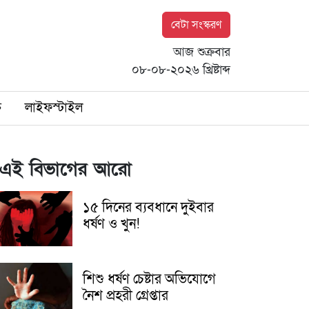
বেটা সংস্করণ
আজ শুক্রবার
০৮-০৮-২০২৬ খ্রিষ্টাব্দ
ি
লাইফস্টাইল
এই বিভাগের আরো
১৫ দিনের ব্যবধানে দুইবার
ধর্ষণ ও খুন!
শিশু ধর্ষণ চেষ্টার অভিযোগে
নৈশ প্রহরী গ্রেপ্তার