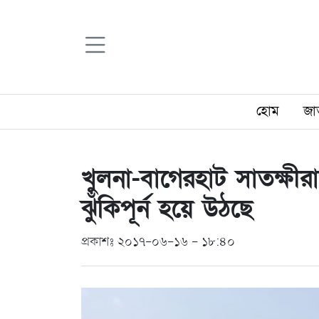
হোম
জা
খুলনা-বাগেরহাট সাতক্ষ
ঝুঁকিপূর্ন হয়ে উঠছে
প্রকাশঃ ২০১৭-০৬-১৬ - ১৮:৪০