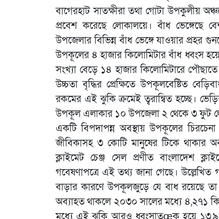
বাগেরহাট সাতক্ষীরা তথা গোটা উপকুলীয় অঞ্
প্রবেশ করেছে লোকালয়ে। বাঁধ ভেঙ্গেছে বেশ
উপজেলার বিভিন্ন বাঁধ ভেঙ্গে যাওয়ার প্রহর গ
উপকূলের ৪ হাজার কিলোমিটার বাঁধ ধ্বংস হয়
সংখ্যা বেড়ে ১৪ হাজার কিলোমিটারে পৌছাতে পা
উচ্চতা বৃদ্ধির প্রেক্ষিতে উপকূলবেষ্টিত বেড়
রকমের এই ঝুকি ক্রমেই ত্বরান্বিত হচ্ছে। ভে
উপকূল এলাকার ১০ উপজেলা ২ থেকে ৩ ফুট ল
একটি বিপদাপন্ন অবস্থায় উপকূলের চিরচেন
জীবিকাসহ ৩ কোটি মানুষের টিকে থাকার অব
ক্লাইমেট চেঞ্জ সেল প্রণীত বাংলাদেশ ক্লা
গবেষণাপত্রে এই তথ্য জানা গেছে। উল্লেখিত গবেষ
বাড়ার কারণে উপকূলজুড়ে যে বাধ রয়েছে তা এখ
অব্যাহত থাকলে ২০৩০ সালের মধ্যে ৪,২৭১ ক
মধ্যে এই ঝুকি আরও ধ্বংসাতœক হয়ে ১৩,৯৯৫ 