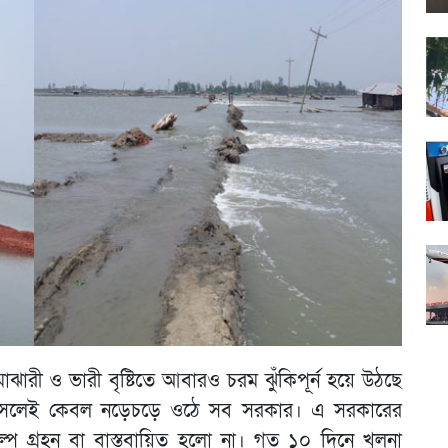
ঝারী ও ভারী বৃষ্টিতে আবারও চরম ঝুঁকিপূর্ন হয়ে উঠছে
াগ আসলেই কেবল নড়েচড়ে ওঠে সব সরকার। এ সরকারের
কল্প গ্রহন বা বাস্তবায়িত হলো না। গত ১০ দিনে খুলনা