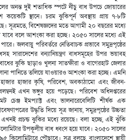
চলের অনন্ত দুই শতাধিক স্পটে নীচু বাধ উপচে জোয়ারের
 কয়েকটি স্থানে। চরম ঝুকিপূর্ন অবস্থায় প্রায় ৭-৮টি
ুনছে। সূত্রমতে, বিশেষজ্ঞদের মতে আগামী ২০ বছরের মধ্যে
ে যাবে বলে আশংকা করা হচ্ছে। ২০৫০ সালের মধ্যে এই
রে। জলবায়ু পরিবর্তরে নেতিবাচক প্রভাবে সমুদ্রপৃষ্ঠের
িবাধসহ সারাদেশের বন্যানিয়ন্ত্রণ বাধসমূহের উপর ভয়াবহ
ড়িবাধের ঝুকি ছাড়াও খুলনা সাতক্ষীরা ও বাগেরহাট জেলার
োনা পানিতে তলিয়ে যাওয়ারও আশংকা করা হচ্ছে। এমনি
া হাজার হাজার কৃষি, পরিবেশ, অবকাঠামো এবং জীবন-
লম্বনই এখন ভঙ্গুর হয়ে পড়েছে। পরিবেশ অধিদপ্তরের
ইমেট চেঞ্জ ইমপ্যাক্ট এবং ভালনারেবেলিটি শীর্ষক এক
ণাপত্রের উদ্ধৃতি দিয়ে সূত্র জানায়, সমুদ্রপৃষ্ঠের উচ্চতা
নই প্রচন্ড ঝুকির মধ্যে রয়েছে। বলা হচ্ছে, এই ঝুঁকি
িলোমিটার উপকূলীয় বাধ ধ্বংস হয়ে যাবে। ২০৫০ সালের
কিলোমিটারে পৌছাবে। সূত্র বলছে, বাংলাদেশে স্থায়ী