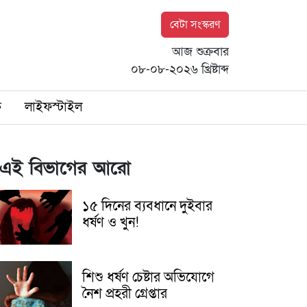
বেটা সংস্করণ
আজ শুক্রবার
০৮-০৮-২০২৬ খ্রিষ্টাব্দ
ি
লাইফস্টাইল
এই বিভাগের আরো
১৫ দিনের ব্যবধানে দুইবার
ধর্ষণ ও খুন!
শিশু ধর্ষণ চেষ্টার অভিযোগে
নৈশ প্রহরী গ্রেপ্তার