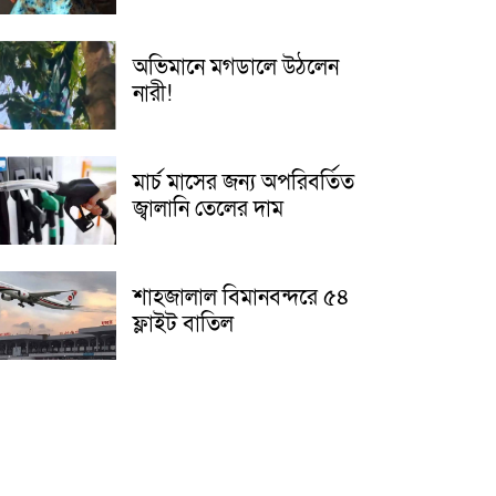
অভিমানে মগডালে উঠলেন
নারী!
মার্চ মাসের জন্য অপরিবর্তিত
জ্বালানি তেলের দাম
শাহজালাল বিমানবন্দরে ৫৪
ফ্লাইট বাতিল