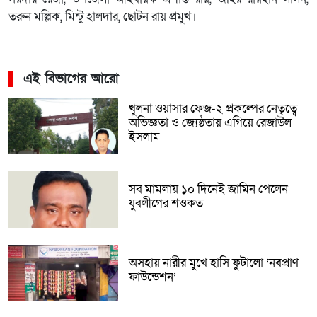
তরুন মল্লিক, মিন্টু হালদার, ছোটন রায় প্রমুখ।
এই বিভাগের আরো
খুলনা ওয়াসার ফেজ-২ প্রকল্পের নেতৃত্বে
অভিজ্ঞতা ও জ্যেষ্ঠতায় এগিয়ে রেজাউল
ইসলাম
সব মামলায় ১০ দিনেই জামিন পেলেন
যুবলীগের শওকত
অসহায় নারীর মুখে হাসি ফুটালো ‘নবপ্রাণ
ফাউন্ডেশন’