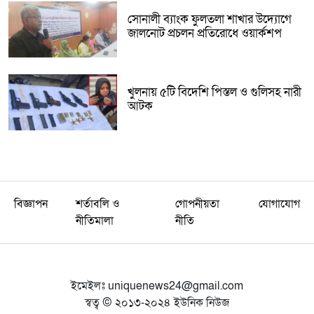
সোনালী ব্যাংক ফুলতলা শাখার উদ্যোগে
জালনোট প্রচলন প্রতিরোধে ওয়ার্কশপ
খুলনায় ৫টি বিদেশি পিস্তল ও গুলিসহ নারী
আটক
বিজ্ঞাপন
শর্তাবলি ও
গোপনীয়তা
যোগাযোগ
নীতিমালা
নীতি
ইমেইলঃ
uniquenews24@gmail.com
স্বত্ব © ২০১৩-২০২৪ ইউনিক নিউজ