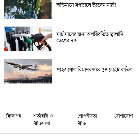
অভিমানে মগডালে উঠলেন নারী!
মার্চ মাসের জন্য অপরিবর্তিত জ্বালানি
তেলের দাম
শাহজালাল বিমানবন্দরে ৫৪ ফ্লাইট বাতিল
বিজ্ঞাপন
শর্তাবলি ও
গোপনীয়তা
যোগাযোগ
নীতিমালা
নীতি