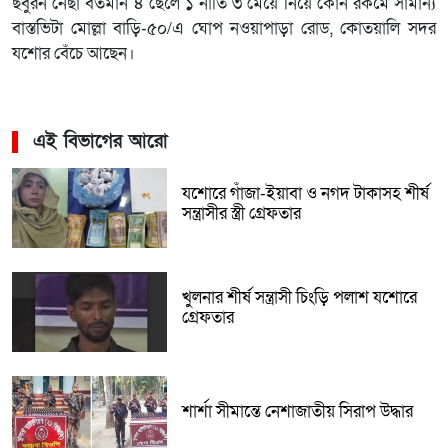
ছবুরন নেছা বর্তমান ৪ ছেলে ১ নাতি ৩ মেয়ে নিয়ে কোন রকমে সামান্য
বাস্তভিটা মোল্লা বাড়ি-৫০/এ ঘোপ নওয়াপাড়া রোড, কোতয়ালি সদর
যশোর বেঁচে আছেন।
এই বিভাগের আরো
যশোরে গাঁজা-ইয়াবা ও নগদ টাকাসহ শীর্ষ
সন্ত্রাসীর স্ত্রী গ্রেফতার
খুলনার শীর্ষ সন্ত্রাসী চিংড়ি পলাশ যশোরে
গ্রেফতার
শার্শা সীমান্তে নেশাজাতীয় সিরাপ উদ্ধার