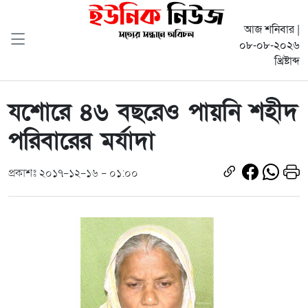
আজ শনিবার |
০৮-০৮-২০২৬
খ্রিষ্টাব্দ
যশোরে ৪৬ বছরেও পায়নি শহীদ
পরিবারের মর্যাদা
প্রকাশঃ ২০১৭-১২-১৬ - ০১:০০