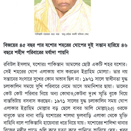
বিজয়ের ৪৫ বছর পার যশোর শহরের ঘোপের দুই সন্তান হারিয়ে ৪৬
বছরে শহীদ পরিবারের মর্যাদা পায়নি
রবিউল ইসলাম, যশোরঃ পাকিস্তান আমলের ছোট্ট একটি শহর যশোর।
সেই শহরের ঘোপ এলাকায় বাস করতেন ইব্রাহিম মোল্যা। তার নয়
সন্তানের সংসারে সুখের কোন অভাব ছিল না। ১৯৭১ সালে স্বাধীনতা যুদ্ধ
চলাকালিন সময়ে সুখি পরিবারে নেমে আসে অমানিশার ছায়া। তাদের
কেউ কেউ পরিবার নিয়ে অন্য কোথাও,কেউবা দুঃখ স্মৃতি বুকে নিয়ে
বাস্তভিটায় বসবাস করছেন। ১৯৭১ সালের যুদ্ধ চলাকালিন সময় ঘোপ
এলাকার ইব্রাহিম মোল্লার বড় ছেলে বাবর আলি মোল্লা(২৫) ওরফে
বাবুকে তার নানা বাড়ি যশোরের শালথা ফুলবাড়ি এলাকা থেকে মুক্তি
বাহিনি বলে পাকিস্তানি হায়েনারা ধরে নিয়ে যায়। যশোরের শালিখা থানার
ব্রিজের নদীর পাড়ে গুলি করে হত্যা করে পানিতে ভাসিয়ে দেয়। খবর