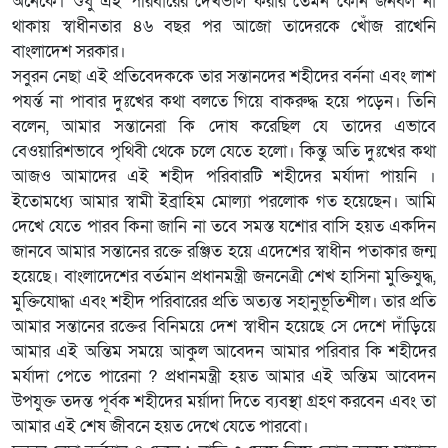
অনেকে। শুধু এই পরিবারের দেখভাল করার তেমন কোন জনবল না
থাকায় স্বাধীনতার ৪৬ বছর পর আজো তাদেরকে খোঁজ রাখেনি
বাংলাদেশ সরকার।
সবুরন নেছা এই প্রতিবেদককে তার সন্তানদের শহীদের বর্ননা এবং লাশ
পযর্ন্ত না পাবার দুঃখের কথা বলতে গিয়ে বাকরুদ্ধ হয়ে পড়েন। তিনি
বলেন, আমার সন্তানেরা কি দোষ করেছিল যে তাদের এভাবে
বেওয়ারিশভাবে পৃথিবী থেকে চলে যেতে হলো। কিন্তু অতি দুঃখের কথা
আজও আমাদের এই শহীদ পরিবারটি শহীদের মর্যাদা পায়নি ।
ইতোমধ্যে আমার স্বামী ইব্রাহিম মোল্যা পরলোক গত হয়েছেন। আমি
দেখে যেতে পারব কিনা জানি না তবে সমস্ত যশোর বাসি হয়ত একদিন
জানবে আমার সন্তানের রক্তে রঞ্জিত হয়ে এদেশের স্বাধীন পতাকার জন্ম
হয়েছে। বাংলাদেশের বর্তমান প্রধানমন্ত্রী জননেত্রী শেখ হাসিনা মুক্তিযুদ্ধ,
মুক্তিযোদ্ধা এবং শহীদ পরিবারের প্রতি অত্যন্ত সহানুভূতিশীল। তার প্রতি
আমার সন্তানের রক্তের বিনিময়ে দেশ স্বাধীন হয়েছে সে দেশে দাঁড়িয়ে
আমার এই অন্তিম সময়ে আকুল আবেদন আমার পরিবার কি শহীদের
মর্যাদা পেতে পারেনা ? প্রধানমন্ত্রী হয়ত আমার এই অন্তিম আবেদন
উপযুক্ত তদন্ত পূর্বক শহীদের মর্য়াদা দিতে ব্যবস্থা গ্রহণ করবেন এবং তা
আমার এই শেষ জীবনে হয়ত দেখে যেতে পারবো।