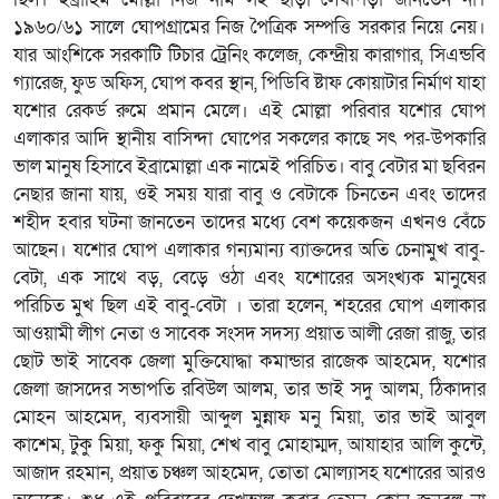
১৯৬০/৬১ সালে ঘোপগ্রামের নিজ পৈত্রিক সম্পত্তি সরকার নিয়ে নেয়।
যার আংশিকে সরকাটি টিচার ট্রেনিং কলেজ, কেন্দ্রীয় কারাগার, সিএন্ডবি
গ্যারেজ, ফুড অফিস, ঘোপ কবর স্থান, পিডিবি ষ্টাফ কোয়াটার নির্মাণ যাহা
যশোর রেকর্ড রুমে প্রমান মেলে। এই মোল্লা পরিবার যশোর ঘোপ
এলাকার আদি স্থানীয় বাসিন্দা ঘোপের সকলের কাছে সৎ পর-উপকারি
ভাল মানুষ হিসাবে ইব্রামোল্লা এক নামেই পরিচিত। বাবু বেটার মা ছবিরন
নেছার জানা যায়, ওই সময় যারা বাবু ও বেটাকে চিনতেন এবং তাদের
শহীদ হবার ঘটনা জানতেন তাদের মধ্যে বেশ কয়েকজন এখনও বেঁচে
আছেন। যশোর ঘোপ এলাকার গন্যমান্য ব্যাক্তদের অতি চেনামুখ বাবু-
বেটা, এক সাথে বড়, বেড়ে ওঠা এবং যশোরের অসংখ্যক মানুষের
পরিচিত মুখ ছিল এই বাবু-বেটা । তারা হলেন, শহরের ঘোপ এলাকার
আওয়ামী লীগ নেতা ও সাবেক সংসদ সদস্য প্রয়াত আলী রেজা রাজু, তার
ছোট ভাই সাবেক জেলা মুক্তিযোদ্ধা কমান্ডার রাজেক আহমেদ, যশোর
জেলা জাসদের সভাপতি রবিউল আলম, তার ভাই সদু আলম, ঠিকাদার
মোহন আহমেদ, ব্যবসায়ী আব্দুল মুন্নাফ মনু মিয়া, তার ভাই আবুল
কাশেম, টুকু মিয়া, ফকু মিয়া, শেখ বাবু মোহাম্মদ, আযাহার আলি কুন্টে,
আজাদ রহমান, প্রয়াত চঞ্চল আহমেদ, তোতা মোল্যাসহ যশোরের আরও