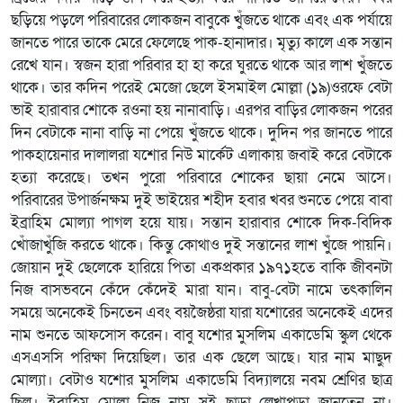
ছড়িয়ে পড়লে পরিবারের লোকজন বাবুকে খুঁজতে থাকে এবং এক পর্যায়ে
জানতে পারে তাকে মেরে ফেলেছে পাক-হানাদার। মৃত্যু কালে এক সন্তান
রেখে যান। স্বজন হারা পরিবার হা হা করে ঘুরতে থাকে আর লাশ খুঁজতে
থাকে। তার কদিন পরেই মেজো ছেলে ইসমাইল মোল্লা (১৯)ওরফে বেটা
ভাই হারাবার শোকে রওনা হয় নানাবাড়ি। এরপর বাড়ির লোকজন পরের
দিন বেটাকে নানা বাড়ি না পেয়ে খুঁজতে থাকে। দুদিন পর জানতে পারে
পাকহায়েনার দালালরা যশোর নিউ মার্কেট এলাকায় জবাই করে বেটাকে
হত্যা করেছে। তখন পুরো পরিবারে শোকের ছায়া নেমে আসে।
পরিবারের উপার্জনক্ষম দুই ভাইয়ের শহীদ হবার খবর শুনতে পেয়ে বাবা
ইব্রাহিম মোল্যা পাগল হয়ে যায়। সন্তান হারাবার শোকে দিক-বিদিক
খোঁজাখুঁজি করতে থাকে। কিন্তু কোথাও দুই সন্তানের লাশ খুঁজে পায়নি।
জোয়ান দুই ছেলেকে হারিয়ে পিতা একপ্রকার ১৯৭১হতে বাকি জীবনটা
নিজ বাসভবনে কেঁদে কেঁদেই মারা যান। বাবু-বেটা নামে তৎকালিন
সময়ে অনেকেই চিনতেন এবং বয়জৈষ্ঠরা যারা যশোরের অনেকেই এদের
নাম শুনতে আফসোস করেন। বাবু যশোর মুসলিম একাডেমি স্কুল থেকে
এসএসসি পরিক্ষা দিয়েছিল। তার এক ছেলে আছে। যার নাম মাছুদ
মোল্যা। বেটাও যশোর মুসলিম একাডেমি বিদ্যালয়ে নবম শ্রেণির ছাত্র
ছিল। ইব্রাহিম মোল্লা নিজ নাম সই ছাড়া লেখাপড়া জানতেন না।