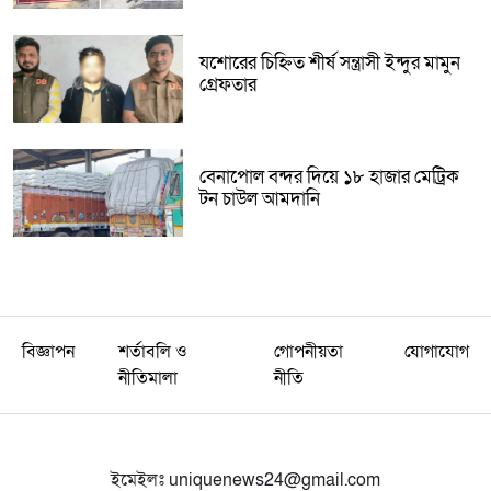
যশোরের চিহ্নিত শীর্ষ সন্ত্রাসী ইন্দুর মামুন
গ্রেফতার
বেনাপোল বন্দর দিয়ে ১৮ হাজার মেট্রিক
টন চাউল আমদানি
বিজ্ঞাপন
শর্তাবলি ও
গোপনীয়তা
যোগাযোগ
নীতিমালা
নীতি
ইমেইলঃ
uniquenews24@gmail.com