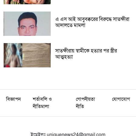
এ এস আই আবুবক্করের বিরুদ্ধে সাতক্ষীরা
আদালতে মামলা
সাতক্ষীরায় স্বামীকে হত্যার পর স্ত্রীর
আত্মহত্যা
বিজ্ঞাপন
শর্তাবলি ও
গোপনীয়তা
যোগাযোগ
নীতিমালা
নীতি
ইমেইলঃ
uniquenews24@gmail.com