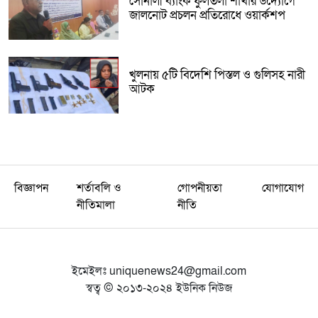
সোনালী ব্যাংক ফুলতলা শাখার উদ্যোগে
জালনোট প্রচলন প্রতিরোধে ওয়ার্কশপ
খুলনায় ৫টি বিদেশি পিস্তল ও গুলিসহ নারী
আটক
বিজ্ঞাপন
শর্তাবলি ও
গোপনীয়তা
যোগাযোগ
নীতিমালা
নীতি
ইমেইলঃ
uniquenews24@gmail.com
স্বত্ব © ২০১৩-২০২৪ ইউনিক নিউজ