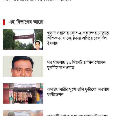
এই বিভাগের আরো
খুলনা ওয়াসার ফেজ-২ প্রকল্পের নেতৃত্বে
অভিজ্ঞতা ও জ্যেষ্ঠতায় এগিয়ে রেজাউল
ইসলাম
সব মামলায় ১০ দিনেই জামিন পেলেন
যুবলীগের শওকত
অসহায় নারীর মুখে হাসি ফুটালো ‘নবপ্রাণ
ফাউন্ডেশন’