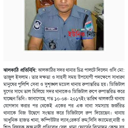
ঝালকাঠি প্রতিনিধি:
ঝালকাঠির সদর থানার চিত্র পালটে দিলেন ওসি মো:
তাজুল ইসলাম। তার দক্ষতা ও সাহসী সময় উপযোগী পদক্ষেপে সাধারণ
মানুষের পুলিশি সেবা ও সুশৃঙ্খল মডেল থানায় রুপান্তরিত হয়। ডিজিটাল
যুগের সাথে তাল মিলিয়ে সদর থানাকেও ডিজিটাল রুপে রুপান্তরিত করে
যাচ্ছেন তিনি। জানাগেছে, গত ১০-০৪- ২০১৭ইং তারিখ ঝালকাঠি থানায়
যোগদান করার পর থেকেই একের পর এক নানা সমস্যায় জর্জরিত
থানাকে নিজ উদ্বেগে সংস্কার করে ডিজিটালে রুপ দিয়েছেন। থানায়
আধুনিক হাজত খানা, কম্পিউটার ল্যাব,রেকর্ড রুম,সিসি ক্যামেরা,নারী ও
শিশু বিষয়ক কক্ষ,নারী প্রতিরোধ সেল, থানা ফোর্সের বিনোদন কেন্দ্র সহ