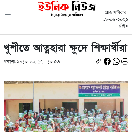
আজ শনিবার |
০৮-০৮-২০২৬
খ্রিষ্টাব্দ
খুশীতে আত্নহারা ক্ষুদে শিক্ষার্থীরা
প্রকাশঃ ২০১৮-০২-১৭ - ১৮:৫৩