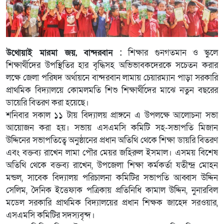
উথোয়াই মারমা জয়, বান্দরবান :
শিক্ষার গুনগতমান ও স্কুলে
শিক্ষার্থীদের উপস্থিতির হার বৃদ্ধিসহ অভিভাবকদেরকে সচেতন করার
লক্ষে জেলা পরিষদ অর্থায়নে বান্দরবান লামায় চেয়ারম্যান পাড়া সরকারি
প্রাথমিক বিদ্যালয়ে কোমলমতি শিশু শিক্ষার্থীদের মাঝে নতুন বছরের
ডায়েরি বিতরণ করা হয়েছে।
শনিবার সকাল ১১ টায় বিদ্যালয় প্রাঙ্গনে এ উপলক্ষে আলোচনা সভা
আয়োজন করা হয়। সভায় এসএমসি কমিটি সহ-সভাপতি মিজান
উদ্দিনের সভাপতিত্বে অনুষ্ঠানের প্রধান অতিথি থেকে শিক্ষা ডায়রি বিতরণ
এবং বক্তব্য রাখেন লামা পৌর মেয়র জহিরুল ইসমাল। এসময় বিশেষ
অতিথি থেকে বক্তব্য রাখেন, উপজেলা শিক্ষা কর্মকর্তা যতীন্দ্র মোহন
মন্ডল, সাবেক বিদ্যালয় পরিচালনা কমিটির সভাপতি আব্বাস উদ্দিন
সেলিম, দৈনিক ইত্তেফাক পত্রিকায় প্রতিনিধি কামাল উদ্দিন, নুনারবিল
মডেল সরকারি প্রাথমিক বিদ্যালয়ের প্রধান শিক্ষক জাহেদ সরওয়ার,
এসএমসি কমিটির সদস্যবৃন্দ।