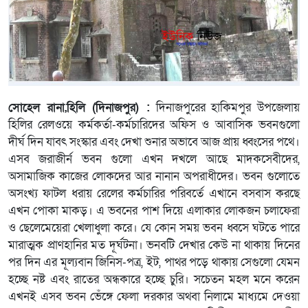
সোহেল রানা,হিলি (দিনাজপুর) :
দিনাজপুরের হাকিমপুর উপজেলায়
হিলির রেলওয়ে কর্মকর্তা-কর্মচারিদের অফিস ও আবাসিক ভবনগুলো
দীর্ঘ দিন যাবৎ সংস্কার এবং দেখা শুনার অভাবে আজ প্রায় ধ্বংসের পথে।
এসব জরাজীর্ন ভবন গুলো এখন দখলে আছে মাদকসেবীদের,
অসামাজিক কাজের লোকদের আর নানান অপরাধীদের। ভবন গুলোতে
অসংখ্য ফাটল ধরায় রেলের কর্মচারির পরিবর্তে এখানে বসবাস করছে
এখন পোকা মাকড়। এ ভবনের পাশ দিয়ে এলাকার লোকজন চলাফেরা
ও ছেলেমেয়েরা খেলাধুলা করে। যে কোন সময় ভবন ধ্বসে ঘটতে পারে
মারাত্মক প্রাণহানির মত দূর্ঘটনা। ভনবটি দেখার কেউ না থাকায় দিনের
পর দিন এর মূল্যবান জিনিস-পত্র, ইট, পাথর পড়ে থাকায় সেগুলো যেমন
হচ্ছে নষ্ট এবং রাতের অন্ধকারে হচ্ছে চুরি। সচেতন মহল মনে করেন
এখনই এসব ভবন ভেঁঙ্গে ফেলা দরকার অথবা নিলামে মাধ্যমে দেওয়া