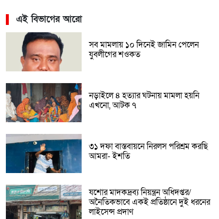
এই বিভাগের আরো
সব মামলায় ১০ দিনেই জামিন পেলেন
যুবলীগের শওকত
নড়াইলে ৪ হত্যার ঘটনায় মামলা হয়নি
এখনো, আটক ৭
৩১ দফা বাস্তবায়নে নিরলস পরিশ্রম করছি
আমরা- ইশতি
যশোর মাদকদ্রব্য নিয়ন্ত্রন অধিদপ্তর/
অনৈতিকভাবে একই প্রতিষ্ঠানে দুই ধরনের
লাইসেন্স প্রদাণ