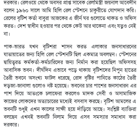
দরকার। রেলওয়ে থেকে অবসর প্রাপ্ত সাবেক রেলমিস্ত্রী জয়নাল আবেদীন
বলেন ১৯৬০ সালে আমি হিলি রেল স্টেশনে চাকুরীতে যোগদান করি।
রেলের বৃটিশ কর্তা বাবুরা আজকের এ জীর্ন ঘর গুলোতে থাকত ও অফিস
করত। দেশ স্বাধীন হওয়ার পর থেকে কেউ আর থাকেনা এবং যত্নও নেই
না।
পাক-ভারত যখন বৃটিশরা শাসন করত এলাকার জনসাধারনের
যাতায়াতের জন্য হিলি রেল স্টেশনটি ছিল একমাত্র অবলম্বন। স্টেশনের
দ্বায়িত্বরত কর্মকর্তা-কর্মচারিদের জন্য নির্মান করা হয়েছিল অফিসসহ
আবাসিক ভবন। দীর্ঘদিন এভাবে পড়ে থাকায় বৃটিশদের নিপুন হাতের
তৈরী ভবনে অসংখ্য ফাটল ধরেছে, রোদ বৃষ্টির পানিতে কাঠের তৈরী
দড়জা-জানালা গুলোও নষ্ট হয়েছে। ভবনের চার পাশের জনসাধারন এর
পাশ দিয়ে আতংকে চলাফেরা করলেও মাদক সেবী ও অসামাজিক
কাজের লোকদের অত্যাচারের মধ্যেই বসবাস করছে। বৃটিশ আমলের এ
ভবনটি শুধুই এখন কালের সাক্ষী হয়ে দাঁড়িয়ে আছে। সংশ্লিষ্ট ব্যাক্তিরা
বলছেন এখনই ভবনটি নিলাম দিয়ে এসব সমস্যার সমাধান করা
দরকার।