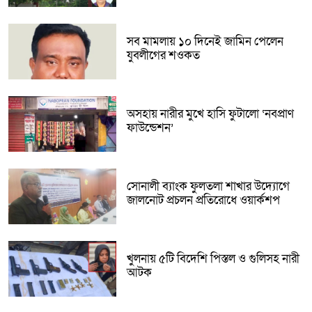
সব মামলায় ১০ দিনেই জামিন পেলেন
যুবলীগের শওকত
অসহায় নারীর মুখে হাসি ফুটালো ‘নবপ্রাণ
ফাউন্ডেশন’
সোনালী ব্যাংক ফুলতলা শাখার উদ্যোগে
জালনোট প্রচলন প্রতিরোধে ওয়ার্কশপ
খুলনায় ৫টি বিদেশি পিস্তল ও গুলিসহ নারী
আটক