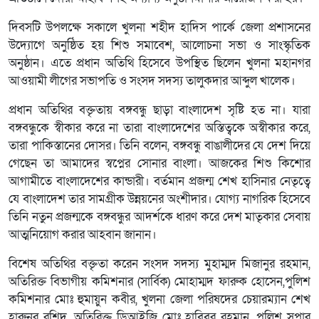
দিবসটি উপলক্ষে সকালে খুলনা শহীদ হাদিস পার্কে জেলা প্রশাসনের
উদ্যোগে অনুষ্ঠিত হয় শিশু সমাবেশ, আলোচনা সভা ও সাংস্কৃতিক
অনুষ্ঠান। এতে প্রধান অতিথি হিসেবে উপস্থিত ছিলেন খুলনা মহানগর
আওয়ামী লীগের সভাপতি ও সংসদ সদস্য তালুকদার আব্দুল খালেক।
প্রধান অতিথির বক্তৃতায় বঙ্গবন্ধু ছাড়া বাংলাদেশ সৃষ্টি হত না। যারা
বঙ্গবন্ধুকে স্বীকার করে না তারা বাংলাদেশের অস্তিত্বকে অস্বীকার করে,
তারা পাকিস্তানের দোসর। তিনি বলেন, বঙ্গবন্ধু বাঙালীদের যে দেশ দিয়ে
গেছেন তা আমাদের স্বপ্নের সোনার বাংলা। আজকের শিশু কিশোর
আগামীতে বাংলাদেশের কান্ডারী। বর্তমান প্রজন্ম শেখ হাসিনার নেতৃত্বে
যে বাংলাদেশ তার সামগ্রীক উন্নয়নের অংশীদার। যোগ্য নাগরিক হিসেবে
তিনি নতুন প্রজন্মকে বঙ্গবন্ধুর আদর্শকে ধারণ করে দেশ মাতৃকার সেবায়
আত্মনিয়োগ করার আহবান জানান।
বিশেষ অতিথির বক্তৃতা করেন সংসদ সদস্য মুহাম্মদ মিজানুর রহমান,
অতিরিক্ত বিভাগীয় কমিশনার (সার্বিক) মোহাম্মদ ফারুক হোসেন,পুলিশ
কমিশনার মোঃ হুমায়ুন কবীর, খুলনা জেলা পরিষদের চেয়ারম্যান শেখ
হারুনুর রশিদ, অতিরিক্ত ডিআইজি মোঃ হাবিবুর রহমান, পুলিশ সুপার