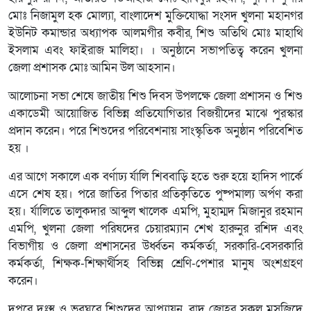
মোঃ নিজামুল হক মোল্যা, বাংলাদেশ মুক্তিযোদ্ধা সংসদ খুলনা মহানগর
ইউনিট কমান্ডার অধ্যাপক আলমগীর কবীর, শিশু অতিথি মোঃ মাহাথি
ইসলাম এবং ফাইরাজ মালিহা। । অনুষ্ঠানে সভাপতিত্ব করেন খুলনা
জেলা প্রশাসক মোঃ আমিন উল আহসান।
আলোচনা সভা শেষে জাতীয় শিশু দিবস উপলক্ষে জেলা প্রশাসন ও শিশু
একাডেমী আয়োজিত বিভিন্ন প্রতিযোগিতার বিজয়ীদের মাঝে পুরস্কার
প্রদান করেন। পরে শিশুদের পরিবেশনায় সাংস্কৃতিক অনুষ্ঠান পরিবেশিত
হয় ।
এর আগে সকালে এক বর্ণাঢ্য র্যালি শিববাড়ি হতে শুরু হয়ে হাদিস পার্কে
এসে শেষ হয়। পরে জাতির পিতার প্রতিকৃতিতে পুষ্পমাল্য অর্পণ করা
হয়। র্যালিতে তালুকদার আব্দুল খালেক এমপি, মুহাম্মদ মিজানুর রহমান
এমপি, খুলনা জেলা পরিষদের চেয়ারম্যান শেখ হারুনুর রশিদ এবং
বিভাগীয় ও জেলা প্রশাসনের উর্ধ্বতন কর্মকর্তা, সরকারি-বেসরকারি
কর্মকর্তা, শিক্ষক-শিক্ষার্থীসহ বিভিন্ন শ্রেণি-পেশার মানুষ অংশগ্রহণ
করেন।
দুপুরে দুঃস্থ ও ভবঘুরে শিশুদের আপ্যায়ন, বাদ জোহর সকল মসজিদে