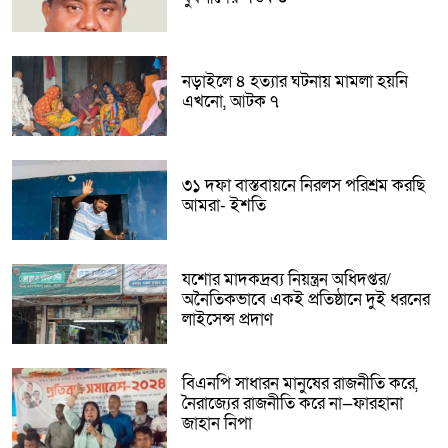
নড়াইলে ৪ হত্যার ঘটনায় মামলা হয়নি
এখনো, আটক ৭
৩১ দফা বাস্তবায়নে নিরলস পরিশ্রম করছি
আমরা- ইশতি
যশোর মাদকদ্রব্য নিয়ন্ত্রন অধিদপ্তর/
অনৈতিকভাবে একই প্রতিষ্ঠানে দুই ধরনের
লাইসেন্স প্রদাণ
বিএনপি সাধারন মানুষের রাজনীতি করে,
নৈরাজ্যের রাজনীতি করে না—ফারহানা
জাহান নিপা