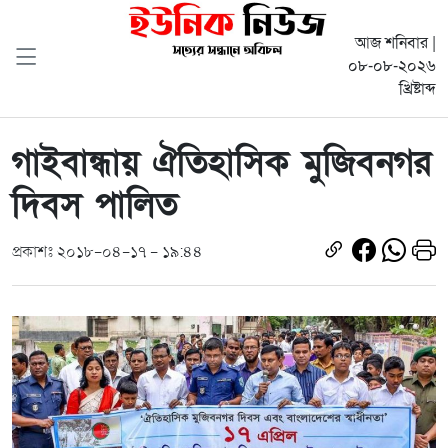
আজ শনিবার |
০৮-০৮-২০২৬
খ্রিষ্টাব্দ
গাইবান্ধায় ঐতিহাসিক মুজিবনগর
দিবস পালিত
প্রকাশঃ ২০১৮-০৪-১৭ - ১৯:৪৪