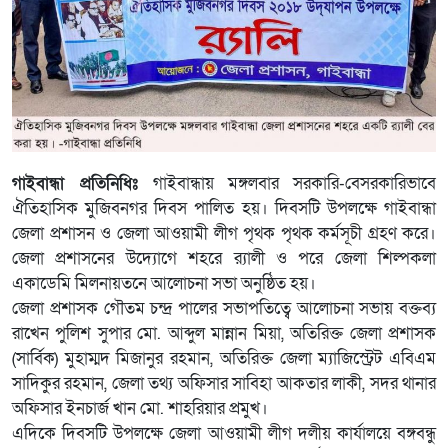
গাইবান্ধা প্রতিনিধিঃ
গাইবান্ধায় মঙ্গলবার সরকারি-বেসরকারিভাবে
ঐতিহাসিক মুজিবনগর দিবস পালিত হয়। দিবসটি উপলক্ষে গাইবান্ধা
জেলা প্রশাসন ও জেলা আওয়ামী লীগ পৃথক পৃথক কর্মসূচী গ্রহণ করে।
জেলা প্রশাসনের উদ্যোগে শহরে র‌্যালী ও পরে জেলা শিল্পকলা
একাডেমি মিলনায়তনে আলোচনা সভা অনুষ্ঠিত হয়।
জেলা প্রশাসক গৌতম চন্দ্র পালের সভাপতিত্বে আলোচনা সভায় বক্তব্য
রাখেন পুলিশ সুপার মো. আব্দুল মান্নান মিয়া, অতিরিক্ত জেলা প্রশাসক
(সার্বিক) মুহাম্মদ মিজানুর রহমান, অতিরিক্ত জেলা ম্যাজিস্ট্রেট এবিএম
সাদিকুর রহমান, জেলা তথ্য অফিসার সাবিহা আকতার লাকী, সদর থানার
অফিসার ইনচার্জ খান মো. শাহরিয়ার প্রমুখ।
এদিকে দিবসটি উপলক্ষে জেলা আওয়ামী লীগ দলীয় কার্যালয়ে বঙ্গবন্ধু