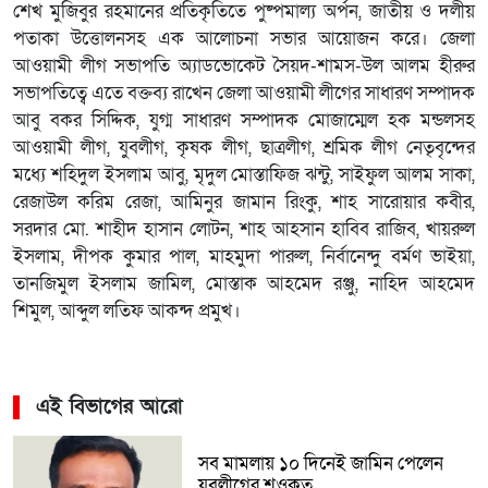
শেখ মুজিবুর রহমানের প্রতিকৃতিতে পুষ্পমাল্য অর্পন, জাতীয় ও দলীয়
পতাকা উত্তোলনসহ এক আলোচনা সভার আয়োজন করে। জেলা
আওয়ামী লীগ সভাপতি অ্যাডভোকেট সৈয়দ-শামস-উল আলম হীরুর
সভাপতিত্বে এতে বক্তব্য রাখেন জেলা আওয়ামী লীগের সাধারণ সম্পাদক
আবু বকর সিদ্দিক, যুগ্ম সাধারণ সম্পাদক মোজাম্মেল হক মন্ডলসহ
আওয়ামী লীগ, যুবলীগ, কৃষক লীগ, ছাত্রলীগ, শ্রমিক লীগ নেতৃবৃন্দের
মধ্যে শহিদুল ইসলাম আবু, মৃদুল মোস্তাফিজ ঝন্টু, সাইফুল আলম সাকা,
রেজাউল করিম রেজা, আমিনুর জামান রিংকু, শাহ সারোয়ার কবীর,
সরদার মো. শাহীদ হাসান লোটন, শাহ আহসান হাবিব রাজিব, খায়রুল
ইসলাম, দীপক কুমার পাল, মাহমুদা পারুল, নির্বানেন্দু বর্মণ ভাইয়া,
তানজিমুল ইসলাম জামিল, মোস্তাক আহমেদ রঞ্জু, নাহিদ আহমেদ
শিমুল, আব্দুল লতিফ আকন্দ প্রমুখ।
এই বিভাগের আরো
সব মামলায় ১০ দিনেই জামিন পেলেন
যুবলীগের শওকত