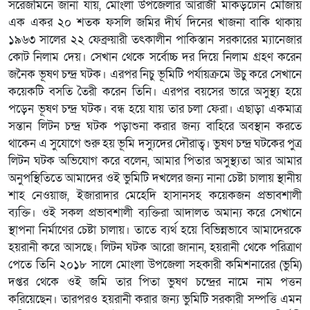
সরেজমিনে জানা যায়, মোংলা উপজেলার আরাজী মাকড়ঢোন মৌজায়
এক একর ২০ শতক ফসলি জমির দীর্ঘ দিনের খাজনা বাকি থাকায়
১৯৬৩ সালের ২২ ফেব্রুয়ারী তৎকালীন পাকিস্তান সরকারের ম্যানেজার
কোট নিলাম দেয়। সেখান থেকে সর্বোচ্চ দর দিয়ে নিলাম গ্রহণ করেন
জনৈক ভূষণ চন্দ্র ঘটক। এরপর নিচু ভূমিটি পর্যায়ক্রমে উচু করে সেখানে
কয়েকটি বসতি তৈরী করেন তিনি। এরপর বয়সের ভারে অসুস্থ্য হয়ে
পড়েন ভূষণ চন্দ্র ঘটক। বন্ধ হয়ে যায় তার চলা ফেরা। এছাড়া একমাত্র
সন্তান লিটন চন্দ্র ঘটক পড়াশুনা করার জন্য বাহিরে অবস্থান করতে
থাকেন এ সুযোগে শুরু হয় ভূমি দস্যুদের দৌরাত্ব। ভুষণ চন্দ্র ঘটকের পুত্র
লিটন ঘটক অভিযোগ করে বলেন, আমার পিতার অসুস্থ্যতা আর আমার
অনুপস্থিতিতে আমাদের ওই ভুমিটি দখলের জন্য নানা চেষ্টা চালায় স্থানীয়
শাহ নেওয়াজ, ইজারাদার মেহেদি হাসানসহ কয়েকজন প্রভাবশালী
ব্যক্তি। ওই সকল প্রভাবশালী ব্যক্তিরা আদালত অমান্য করে সেখানে
স্থাপনা নির্মাণের চেষ্টা চালায়। তাতে ব্যর্থ হয়ে বিভিন্নভাবে আমাদেরকে
হয়রানী করে আসছে। লিটন ঘটক আরো জানান, হয়রানী থেকে পরিত্রাণ
পেতে তিনি ২০১৮ সালে মোংলা উপজেলা সহকারী কমিশনারের (ভুমি)
দপ্তর থেকে ওই জমি তার পিতা ভুষণ চন্দ্রের নামে নাম পত্তন
করিয়েছেন। তারপরও হয়রানী করার জন্য ভুমিটি সরকারী সম্পত্তি এমন