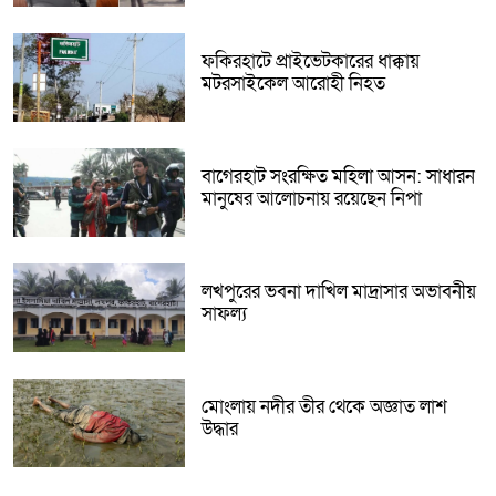
ফকিরহাটে প্রাইভেটকারের ধাক্কায়
মটরসাইকেল আরোহী নিহত
বাগেরহাট সংরক্ষিত মহিলা আসন: সাধারন
মানুষের আলোচনায় রয়েছেন নিপা
লখপুরের ভবনা দাখিল মাদ্রাসার অভাবনীয়
সাফল্য
মোংলায় নদীর তীর থেকে অজ্ঞাত লাশ
উদ্ধার