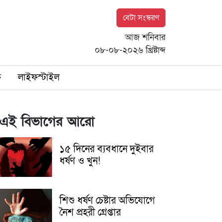
বেটা সংস্করণ
আজ শনিবার
০৮-০৮-২০২৬ খ্রিষ্টাব্দ
ি
লাইফস্টাইল
এই বিভাগের আরো
১৫ দিনের ব্যবধানে দুইবার
ধর্ষণ ও খুন!
শিশু ধর্ষণ চেষ্টার অভিযোগে
নৈশ প্রহরী গ্রেপ্তার