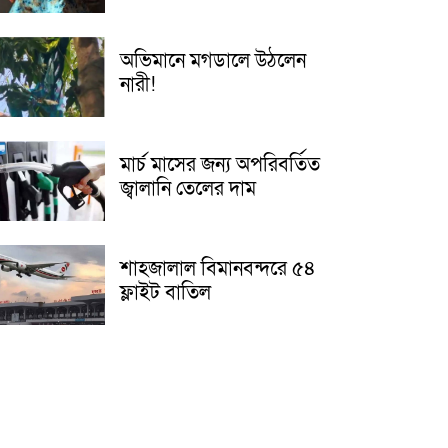
অভিমানে মগডালে উঠলেন
নারী!
মার্চ মাসের জন্য অপরিবর্তিত
জ্বালানি তেলের দাম
শাহজালাল বিমানবন্দরে ৫৪
ফ্লাইট বাতিল