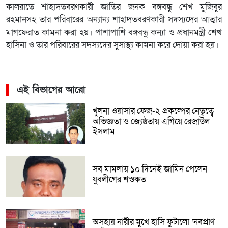
কালরাতে শাহাদতবরণকারী জাতির জনক বঙ্গবন্ধু শেখ মুজিবুর
রহমানসহ তার পরিবারের অন্যান্য শাহাদতবরণকারী সদস্যদের আত্মার
মাগফেরাত কামনা করা হয়। পাশাপাশি বঙ্গবন্ধু কন্যা ও প্রধানমন্ত্রী শেখ
হাসিনা ও তার পরিবারের সদস্যদের সুসাস্থ্য কামনা করে দোয়া করা হয়।
এই বিভাগের আরো
খুলনা ওয়াসার ফেজ-২ প্রকল্পের নেতৃত্বে
অভিজ্ঞতা ও জ্যেষ্ঠতায় এগিয়ে রেজাউল
ইসলাম
সব মামলায় ১০ দিনেই জামিন পেলেন
যুবলীগের শওকত
অসহায় নারীর মুখে হাসি ফুটালো ‘নবপ্রাণ