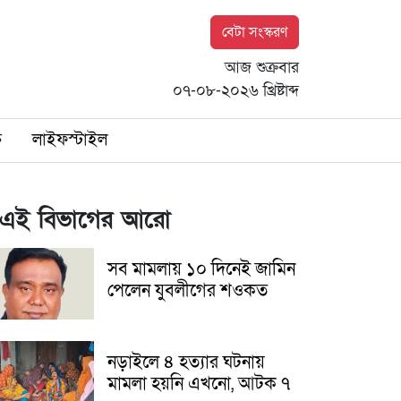
বেটা সংস্করণ
আজ শুক্রবার
০৭-০৮-২০২৬ খ্রিষ্টাব্দ
ি
লাইফস্টাইল
এই বিভাগের আরো
সব মামলায় ১০ দিনেই জামিন
পেলেন যুবলীগের শওকত
নড়াইলে ৪ হত্যার ঘটনায়
মামলা হয়নি এখনো, আটক ৭