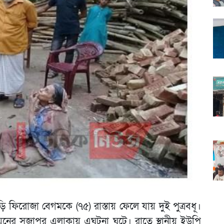
াশুড়ি ফিরোজা বেগমকে (৭৫) রাস্তায় ফেলে যায় দুই পুত্রবধূ।
য়নের সুজাপুর এলাকায় এঘটনা ঘটে। রাতে স্থানীয় ইউপি