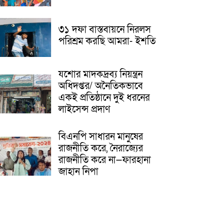
৩১ দফা বাস্তবায়নে নিরলস
পরিশ্রম করছি আমরা- ইশতি
যশোর মাদকদ্রব্য নিয়ন্ত্রন
অধিদপ্তর/ অনৈতিকভাবে
একই প্রতিষ্ঠানে দুই ধরনের
লাইসেন্স প্রদাণ
বিএনপি সাধারন মানুষের
রাজনীতি করে, নৈরাজ্যের
রাজনীতি করে না—ফারহানা
জাহান নিপা