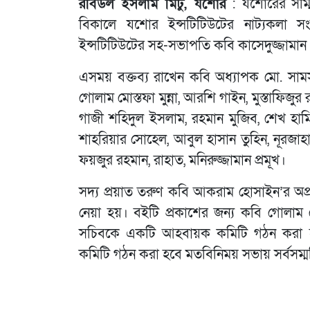
রবিউল ইসলাম মিটু, যশোর
: যশোরের সম্ম
বিকালে যশোর ইন্সটিটিউটের নাট্যকলা 
ইন্সটিটিউটের সহ-সভাপতি কবি কাসেদুজ্জামান
এসময় বক্তব্য রাখেন কবি অধ্যাপক মো. সামস
গোলাম মোস্তফা মুন্না, আরশি গাইন, মুস্তাফিজু
গাজী শহিদুল ইসলাম, রহমান মুজিব, শেখ হাম
শাহরিয়ার সোহেল, আবুল হাসান তুহিন, নূরজাহা
ফয়জুর রহমান, রাহাত, মনিরুজ্জামান প্রমূখ।
সদ্য প্রয়াত তরুণ কবি আকরাম হোসাইন’র অপ্রক
নেয়া হয়। বইটি প্রকাশের জন্য কবি গোলাম 
সচিবকে একটি আহবায়ক কমিটি গঠন করা হয়
কমিটি গঠন করা হবে মতবিনিময় সভায় সর্বসম্মতিক