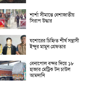
শার্শা সীমান্তে নেশাজাতীয়
সিরাপ উদ্ধার
যশোরের চিহ্নিত শীর্ষ সন্ত্রাসী
ইন্দুর মামুন গ্রেফতার
বেনাপোল বন্দর দিয়ে ১৮
হাজার মেট্রিক টন চাউল
আমদানি