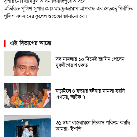
সুপার মোঃ হামিদুল আলম দিনাজপুরে আসলে
অতিরিক্ত পুলিশ সুপার মোঃ মাহফুজ্জামান আশরাফ এর নেতৃত্বে নির্বাচিত
পুলিশ সদস্যদের ফুলেল শুভেচ্ছা জানানো হয়।
এই বিভাগের আরো
সব মামলায় ১০ দিনেই জামিন পেলেন
যুবলীগের শওকত
নড়াইলে ৪ হত্যার ঘটনায় মামলা হয়নি
এখনো, আটক ৭
৩১ দফা বাস্তবায়নে নিরলস পরিশ্রম করছি
আমরা- ইশতি