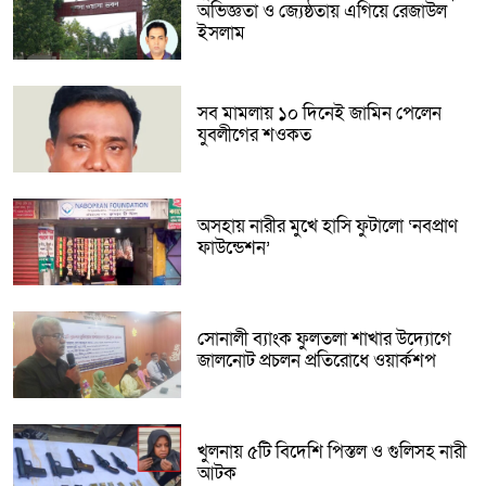
অভিজ্ঞতা ও জ্যেষ্ঠতায় এগিয়ে রেজাউল
ইসলাম
সব মামলায় ১০ দিনেই জামিন পেলেন
যুবলীগের শওকত
অসহায় নারীর মুখে হাসি ফুটালো ‘নবপ্রাণ
ফাউন্ডেশন’
সোনালী ব্যাংক ফুলতলা শাখার উদ্যোগে
জালনোট প্রচলন প্রতিরোধে ওয়ার্কশপ
খুলনায় ৫টি বিদেশি পিস্তল ও গুলিসহ নারী
আটক