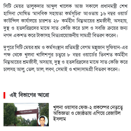
সিটি মেয়র তালুকদার আব্দুল খালেক আজ সকালে প্রধানমন্ত্রী শেখ
হাসিনা ঘোষিত ‘মানবিক সহায়তা কর্মসূচির’ আওতায় ১৬ নম্বর ওয়ার্ড
কাউন্সিল কার্যালয়ে চারশত ২৮ কর্মহীন নিম্নআয়ের শ্রমজীবী, অসহায়,
দুস্থ ও হতদরিদ্রদের মাঝে সাত কেজি করে চাল ও সবজি ক্রয়ের জন্য
নগদ একশত করে টাকাসহ নিত্যপ্রয়োজনীয় সামগ্রী বিতরণ করেন।
দুপুরে সিটি মেয়র শ্রম ও কর্মসংস্থান প্রতিমন্ত্রী বেগম মন্নুজান সুফিয়ান-এর
পক্ষ থেকে খুলনা খালিশপুর চত্বরে ৮ নম্বর ওয়ার্ডের তিনশত কর্মহীন
নিম্নআয়ের শ্রমজীবী, অসহায়, দুস্থ ও হতদরিদ্রদের মাঝে সাত কেজি করে
চালসহ আলু, তেল, ডাল, লবণ, সেমাই ও খাদ্যসামগ্রী বিতরণ করেন।
এই বিভাগের আরো
খুলনা ওয়াসার ফেজ-২ প্রকল্পের নেতৃত্বে
অভিজ্ঞতা ও জ্যেষ্ঠতায় এগিয়ে রেজাউল
ইসলাম