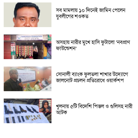
সব মামলায় ১০ দিনেই জামিন পেলেন
যুবলীগের শওকত
অসহায় নারীর মুখে হাসি ফুটালো ‘নবপ্রাণ
ফাউন্ডেশন’
সোনালী ব্যাংক ফুলতলা শাখার উদ্যোগে
জালনোট প্রচলন প্রতিরোধে ওয়ার্কশপ
খুলনায় ৫টি বিদেশি পিস্তল ও গুলিসহ নারী
আটক