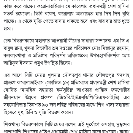
কাজ করে যাচ্ছে। করোনাভাইরাস মোকাবেলায় প্রধানমন্ত্রী শেখ হাসিনা
সতর্ক রয়েছেন। তিনি বলেন, করোনায় আক্রান্তের হার দিন দিন বৃদ্ধি
পাচ্ছে। এ থেকে মুক্তি পেতে বাসায় থাকতে হবে এবং বার বার হাত ধুতে
হবে।
চেক বিতরণকালে মহানগর আওয়ামী লীগের সাধারণ সম্পাদক এম ডি এ
বাবুল রানা, খুলনা বিভাগীয় শ্রম দপ্তরের পরিচালক মোঃ মিজানুর রহমান,
কলকারখানা ও প্রতিষ্ঠান পরিদর্শন অধিদপ্তরের উপমহাপরিদর্শক মোঃ
আরিফুল ইসলাম প্রমুখ উপস্থিত ছিলেন।
এর আগে সিটি মেয়র খুলনার দৌলতপুর থানার দৌলতপুর ঈদগাহ
প্রাঙ্গণে করোনাভাইরাস (কোভিড-১৯) প্রতিরোধে প্রধানমন্ত্রী শেখ হাসিনা
ঘোষিত ‘মানবিক সহায়তা কর্মসূচির’ আওতায় প্রান্তিক জনগোষ্ঠীর
জীবনমান উন্নয়ন প্রকল্প (জিওবি/ইউএনডিপি/ডিএফআইডি) এর
সহযোগিতায় তিনশত ৯০ জন দরিদ্র পরিবারের মাঝে শিশু খাদ্য সহায়তা
হিসেবে দুধ, চিনি ও সুজি বিতরণ করেন।
শিশুখাদ্য বিতরণকালে সিটি মেয়র বলেন, এই দুর্যোগে অসহায়, দুস্থদের
পাশাপাশি শিশুদের প্রতিও প্রধানমন্ত্রী শেখ হাসিনা নজর রাখছেন। কারণ