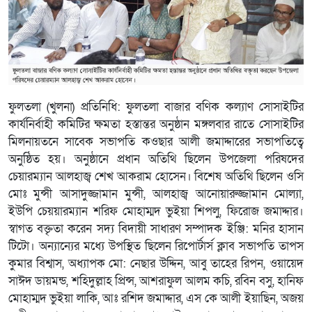
ফুলতলা (খুলনা) প্রতিনিধি: ফুলতলা বাজার বণিক কল্যাণ সোসাইটির
কার্যনির্বাহী কমিটির ক্ষমতা হস্তান্তর অনুষ্ঠান মঙ্গলবার রাতে সোসাইটির
মিলনায়তনে সাবেক সভাপতি কওছার আলী জমাদ্দারের সভাপতিত্বে
অনুষ্ঠিত হয়। অনুষ্ঠানে প্রধান অতিথি ছিলেন উপজেলা পরিষদের
চেয়ারম্যান আলহাজ্ব শেখ আকরাম হোসেন। বিশেষ অতিথি ছিলেন ওসি
মোঃ মুন্সী আসাদুজ্জামান মুন্সী, আলহাজ্ব আনোয়ারুজ্জামান মোল্যা,
ইউপি চেয়য়ারম্যান শরিফ মোহাম্মদ ভুইয়া শিপলু, ফিরোজ জমাদ্দার।
স্বাগত বক্তৃতা করেন সদ্য বিদায়ী সাধারণ সম্পাদক ইঞ্জি: মনির হাসান
টিটো। অন্যান্যের মধ্যে উপস্থিত ছিলেন রিপোর্টার্স ক্লাব সভাপতি তাপস
কুমার বিশ্বাস, অধ্যাপক মো: নেছার উদ্দিন, আবু তাহের রিপন, ওয়ায়েদ
সাঈদ ডায়মন্ড, শহিদুল্লাহ প্রিন্স, আশরাফুল আলম কচি, রবিন বসু, হানিফ
মোহাম্মদ ভুইয়া লাকি, আঃ রশিদ জমাদ্দার, এস কে আলী ইয়াছিন, অজয়