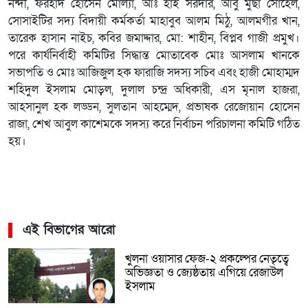
নন্দী, ফরহাদ হোসেন মোল্যা, আঃ হাই সরদার, আবু মুছা সোহেল,
সোসাইটির সদ্য বিদায়ী কর্মকর্তা মাহাবুব আলম মিঠু, আলমগীর খান,
তারেক হাসান নাইচ, কবির জমাদ্দার, মো: শাহীন, বিপ্লব গাজী প্রমুখ।
পরে কার্যনির্বাহী কমিটির সিদ্ধান্ত মোতাবেক মোঃ আসলাম খানকে
সভাপতি ও মোঃ আজিজুল হক ফারাজি সদস্য সচিব এবং হাজী মোহাম্মদ
শহিদুল ইসলাম মোড়ল, দুলাল চন্দ্র অধিকারী, এস মৃনাল হাজরা,
আহসানুল হক লড্ডন, সুলতান আহম্মেদ, প্রভাষক রেজোয়ান হোসেন
রাজা, শেখ আবুল কাশেমকে সদস্য করে নির্বাচন পরিচালনা কমিটি গঠিত
হয়।
এই বিভাগের আরো
খুলনা ওয়াসার ফেজ-২ প্রকল্পের নেতৃত্বে
অভিজ্ঞতা ও জ্যেষ্ঠতায় এগিয়ে রেজাউল
ইসলাম