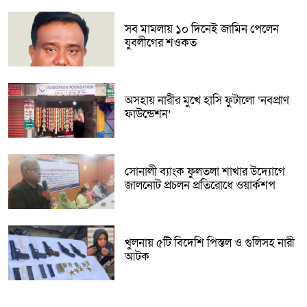
সব মামলায় ১০ দিনেই জামিন পেলেন
যুবলীগের শওকত
অসহায় নারীর মুখে হাসি ফুটালো ‘নবপ্রাণ
ফাউন্ডেশন’
সোনালী ব্যাংক ফুলতলা শাখার উদ্যোগে
জালনোট প্রচলন প্রতিরোধে ওয়ার্কশপ
খুলনায় ৫টি বিদেশি পিস্তল ও গুলিসহ নারী
আটক