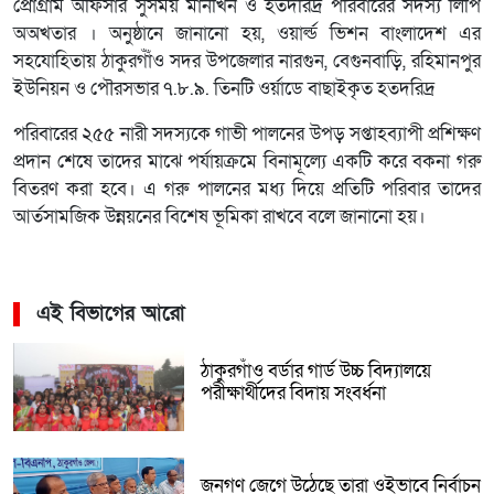
প্রোগ্রাম অফিসার সুসময় মানখিন ও হতদরিদ্র পরিবারের সদস্য লিপি
অঅখতার । অনুষ্ঠানে জানানো হয়, ওয়ার্ল্ড ভিশন বাংলাদেশ এর
সহযোহিতায় ঠাকুরগাঁঁও সদর উপজেলার নারগুন, বেগুনবাড়ি, রহিমানপুর
ইউনিয়ন ও পৌরসভার ৭.৮.৯. তিনটি ওর্য়াডে বাছাইকৃত হতদরিদ্র
পরিবারের ২৫৫ নারী সদস্যকে গাভী পালনের উপড় সপ্তাহব্যাপী প্রশিক্ষণ
প্রদান শেষে তাদের মাঝে পর্যায়ক্রমে বিনামূল্যে একটি করে বকনা গরু
বিতরণ করা হবে। এ গরু পালনের মধ্য দিয়ে প্রতিটি পরিবার তাদের
আর্তসামজিক উন্নয়নের বিশেষ ভূমিকা রাখবে বলে জানানো হয়।
এই বিভাগের আরো
ঠাকুরগাঁও বর্ডার গার্ড উচ্চ বিদ্যালয়ে
পরীক্ষার্থীদের বিদায় সংবর্ধনা
জনগণ জেগে উঠেছে তারা ওইভাবে নির্বাচন