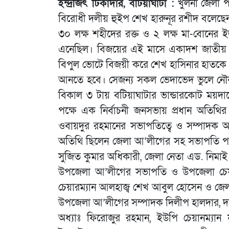
ইন্দ্রজিৎ টিকাদার, বটিয়াঘাটা :
খুলনা জেলা প
বিরোধী দলীয় হুইপ শেখ হারুনূর রশীদ বলেছেন, বা
৩০ লক্ষ শহীদের রক্ত ও ২ লক্ষ মা-বোনের ইজ্
এনেছিল। বিজয়ের এই মাসে একাদশ জাতীয় সংসদ 
বিপুল ভোটে বিজয়ী করে শেখ হাসিনার হাতকে শক
আনতে হবে। সেজন্য সকল ভেদাভেদ ভুলে নৌকা
বিকাল ৩ টায় বটিয়াঘাটার ভান্ডারকোট ময়দা
পক্ষে এক নির্বাচনী জনসভায় প্রধান অতিথ
ওবায়দুর রহমানের সভাপতিত্বে ও সম্পাদক আ
অতিথি ছিলেন জেলা আ’লীগের সহ সভাপতি পঞ্
সুজিত কুমার অধিকারী, জেলা নেতা এড. নিমাই চ
উপজেলা আ’লীগের সভাপতি ও উপজেলা চেয়
চেয়ারম্যান আলহাজ্ব শেখ আবুল হোসেন ও জেলা
উপজেলা আ’লীগের সম্পাদক দিলীপ হালদার, দা
অধ্যাঃ ফিরোজুর রহমান, ইউপি চেয়ানম্যান য