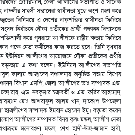
রিষদের চেয়ারম্যান, জেলা আ’লীগের সভাপতি ও সাবেক
ঙ্গলীর সাহসী সন্তানেরা স্বাধীনতা যুদ্ধে অংশ গ্রহণ করে
জ্বতের বিনিময়ে এ দেশের বাক্শক্তির স্বাধীনতা ফিরিয়ে
নির্বাচনে নৌকা প্রতীকের প্রার্থী পঞ্চানন বিশ্বাসকে
্তিশালী করে পূনরায়ে আ’লীগকে রাষ্ট্রীয় ক্ষতায় ফিরিয়ে
র পক্ষে নেতা কর্মীদের কাজ করতে হবে। তিনি বুধবার
নে ইউনিয়ন আ’লীগের আয়োজনে নৌকা প্রতীকের প্রর্থীর
ির বক্তৃতায় এ কথা বলেন। ইউনিয়ন আ’লীগের সভাপতি
বুল কালাম আজাদের সঞ্চালনায় অনুষ্ঠিত সভায় বিশেষ
চানন বিশ্বাস এমপি, জেলা আ’লীগের ভাঃ সম্পাদক এড.
ন্দ্র রায়, এড. নবকুমার চক্রবর্তী ও এড. ফরিদ আহম্মেদ,
ারম্যান মোঃ আশরাফুল আলম খান, দাকোপ উপজেলা
 ছাত্রলীগের সম্পাদক ইমরান হোসেন ইমু। বক্তৃতা করেন
কোপ আ’লীগের সম্পাদক বিনয় কৃষ্ণ মন্ডল, আ’লীগ নেতা
থাক্রমে মনোরঞ্জন মন্ডল, শেখ হাদী-উজ-জামান হাদী,