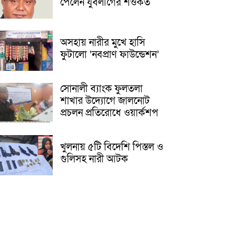
পেলেন যুবলীগের শওকত
অসহায় নারীর মুখে হাসি
ফুটালো ‘নবপ্রাণ ফাউন্ডেশন’
সোনালী ব্যাংক ফুলতলা
শাখার উদ্যোগে জালনোট
প্রচলন প্রতিরোধে ওয়ার্কশপ
খুলনায় ৫টি বিদেশি পিস্তল ও
গুলিসহ নারী আটক