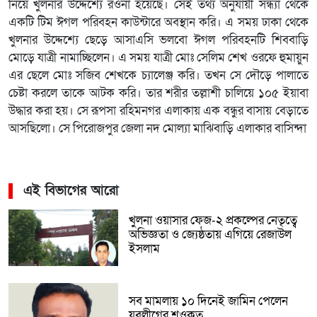
নিয়ে খুলনার উদ্দেশ্যে রওনা হয়েছে। সেই তথ্য অনুযায়ী সন্ধ্যা থেকে
একটি টিম ঈগল পরিবহন কাউন্টারে অবস্থান করি। এ সময় ঢাকা থেকে
খুলনার উদ্দেশ্যে ছেড়ে আসাএসি ভলবো ঈগল পরিবহনটি শিববাড়ি
মোড়ে যাত্রী নামাচ্ছিলেন। এ সময় যাত্রী মোঃ সেলিম শেখ ওরফে হুমায়ুন
এর ছেলে মোঃ সজিব শেখকে চ্যালেঞ্জ করি। তখন সে দৌড়ে পালাতে
চেষ্টা করলে তাকে আটক করি। তার শরীর তল্লাশী চালিয়ে ১০৫ ইয়াবা
উদ্ধার করা হয়। সে রূপসা রহিমনগর এলাকায় এক বন্ধুর বাসায় বেড়াতে
আসছিলো। সে পিরোজপুর জেলা নদ মোল্যা মাঝিবাড়ি এলাকার বাসিন্দা
এই বিভাগের আরো
খুলনা ওয়াসার ফেজ-২ প্রকল্পের নেতৃত্বে
অভিজ্ঞতা ও জ্যেষ্ঠতায় এগিয়ে রেজাউল
ইসলাম
সব মামলায় ১০ দিনেই জামিন পেলেন
যুবলীগের শওকত