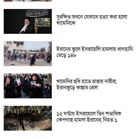
সুরক্ষিত ভবনে যেভাবে হত্যা করা হলো
খামেনিকে
ইরানের স্কুলে ইসরায়েলি হামলায় প্রাণহানি
বেড়ে ১৪৮
খামেনির ছবি হাতে রাস্তায় নারীরা,
ইরানজুড়ে কান্নার রোল
১২ ঘণ্টায় ইসরায়েলে তিন শতাধিক
ক্ষেপণাস্ত্র হামলা ইরানের, নিহত ১