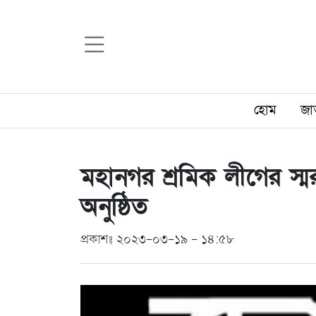
হোম
জা
মহানগর শ্রমিক লীগের স
অনুষ্ঠিত
প্রকাশঃ ২০২৩-০৩-১৯ - ১৪:৫৮