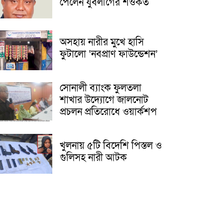
পেলেন যুবলীগের শওকত
অসহায় নারীর মুখে হাসি
ফুটালো ‘নবপ্রাণ ফাউন্ডেশন’
সোনালী ব্যাংক ফুলতলা
শাখার উদ্যোগে জালনোট
প্রচলন প্রতিরোধে ওয়ার্কশপ
খুলনায় ৫টি বিদেশি পিস্তল ও
গুলিসহ নারী আটক