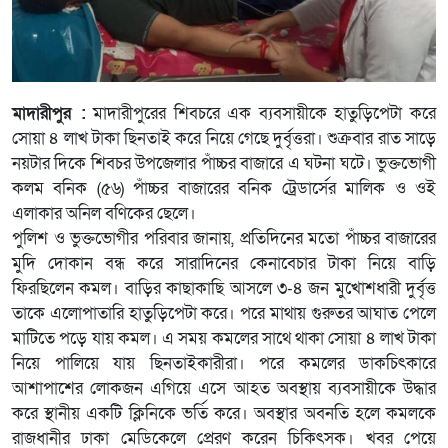
মাদারীপুর :
মাদারীপুরের শিবচরে এক ব্যবসায়ীকে হাতুড়িপেটা করে
সোয়া ৪ লাখ টাকা ছিনতাই করে নিয়ে গেছে দুর্বৃত্তরা। শুক্রবার রাত সাড়ে
নয়টার দিকে শিবচর উপজেলার পাঁচ্চর বাজারে এ ঘটনা ঘটে। ভুক্তভোগী
কলম বনিক (৫৬) পাঁচ্চর বাজারের বনিক ট্রেডার্সের মালিক ও ওই
এলাকার অনিল বণিকের ছেলে।
পুলিশ ও ভুক্তভোগীর পরিবার জানায়, প্রতিদিনের মতো পাঁচ্চর বাজারের
মুদি দোকান বন্ধ করে সারাদিনের কেনাবেচার টাকা নিয়ে বাড়ি
ফিরছিলেন কমল। বাড়ির কাছাকাছি আসলে ৩-৪ জন মুখোশধারী দুর্বৃত্ত
তাকে এলোপাতারি হাতুড়িপেটা করে। পরে মাথায় গুরুতর আঘাত পেলে
মাটিতে পড়ে যায় কমল। এ সময় কমলের সাথে থাকা সোয়া ৪ লাখ টাকা
নিয়ে পালিয়ে যায় ছিনতাইকারীরা। পরে কমলের ডাকচিৎকারে
আশাপাশের লোকজন এগিয়ে এসে আহত অবস্থায় ব্যবসায়ীকে উদ্ধার
করে স্থানীয় একটি ক্লিনিকে ভর্তি করে। অবস্থার অবনতি হলে কমলকে
রাজধানীর ঢাকা মেডিকেলে প্রেরণ করেন চিকিৎসক। খবর পেয়ে