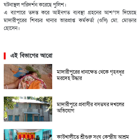
ঘটনাস্থল পরিদর্শন করেছে পুলিশ।
এ ব্যাপারে তদন্ত করে আইনগত ব্যবস্থা গ্রহনের আশ^াস দিয়েছে
মাদারীপুরের শিবচর থানার ভারপ্রাপ্ত কর্মকর্তা (ওসি) মো. মোক্তার
হোসেন।
এই বিভাগের আরো
মাদারীপুরের ধানক্ষেত থেকে গৃহবধূর
মরদেহ উদ্ধার
মাদারীপুরে প্রবাসীর বসতঘর দখলের
অভিযোগ
কাউখালীতে শ্রীগুরু সংঘ কেন্দ্রীয় আশ্রম