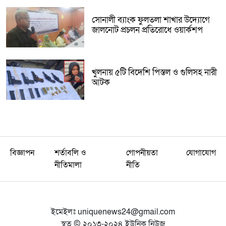
সোনালী ব্যাংক ফুলতলা শাখার উদ্যোগে
জালনোট প্রচলন প্রতিরোধে ওয়ার্কশপ
খুলনায় ৫টি বিদেশি পিস্তল ও গুলিসহ নারী
আটক
বিজ্ঞাপন
শর্তাবলি ও
গোপনীয়তা
যোগাযোগ
নীতিমালা
নীতি
ইমেইলঃ
uniquenews24@gmail.com
স্বত্ব © ২০১৩-২০২৪ ইউনিক নিউজ