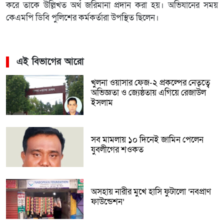
করে তাকে উল্লিখত অর্থ জরিমানা প্রদান করা হয়। অভিযানের সময়
কেএমপি ডিবি পুলিশের কর্মকর্তারা উপস্থিত ছিলেন।
এই বিভাগের আরো
খুলনা ওয়াসার ফেজ-২ প্রকল্পের নেতৃত্বে
অভিজ্ঞতা ও জ্যেষ্ঠতায় এগিয়ে রেজাউল
ইসলাম
সব মামলায় ১০ দিনেই জামিন পেলেন
যুবলীগের শওকত
অসহায় নারীর মুখে হাসি ফুটালো ‘নবপ্রাণ
ফাউন্ডেশন’