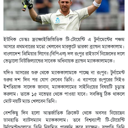
ইউনিক ডেস্কঃ ফ্র্যাঞ্চাইজিভিত্তিক টি-টোয়েন্টি এ টুর্নামেন্টের পঞ্চম
আসরে প্রথমবারের মতো খেলবেন মারকুটে তারকা ব্র্যান্ডন ম্যাককালাম।
বাংলাদেশ প্রিমিয়ার লিগের (বিপিএল) দল রংপুর রাইডার্স নিজেদের দলে
ভেড়ালো নিউজিল্যান্ডের সাবেক অধিনায়ক ব্র্যান্ডন ম্যাককালামকে।
যদিও আসরের শুরু থেকে ম্যাককালামকে পাচ্ছে না রংপুর। টুর্নামেন্ট
শুরুর দশ দিন পর যোগ দেবেন তিনি। এ ব্যাপারে রংপুরের সিইও
ইশতিয়াক সাদেক জানান, ম্যাককালামের সাইনিংয়ের বিষয়টি চূড়ান্ত
করলাম। তাকে ১৫ নভেম্বর থেকে পাওয়া যাবে। সবকিছু ঠিক থাকলে
মোট নয়টি ম্যাচ খেলবেন তিনি।
বেশকিছু দিন হলো আন্তর্জাতিক ক্রিকেট থেকে অবসর নিয়েছেন
ডানহাতি ব্যাটসম্যান ম্যাককালাম। তবে বিশ্বব্যাপী টি-টোয়েন্টি
টুর্নামেন্টগুলোতে তিনি নিয়মিত পারর্ফম করে যাচ্ছেন। সম্প্রতি তিনি