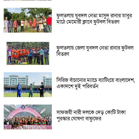
ফুলতলায় যুবদল নেতা মাসুদ রানার ডাবুর
মাঠে মেমোরী ক্লাবে ফুটবল বিতরণ
ফুলতলায় জেলা যুবদল নেতা রানার ফুটবল
বিতরণ
সিরিজ বাঁচানোর ম্যাচে ব্যাটিংয়ে বাংলাদেশ,
একাদশে দুই পরিবর্তন
সাফজয়ী নারী দলকে দেড় কোটি টাকা
পুরস্কার ঘোষণা বাফুফের