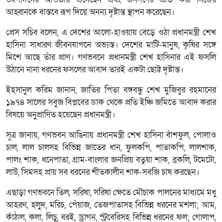
আহ্বানকে বাস্তবে রূপ দিয়ে অনন্য দৃষ্টান্ত স্থাপন করেছেন।
প্রেস সচিব বলেন, এ দেশের আলো-হাওয়ায় বেড়ে ওঠা প্রধানমন্ত্রী শেখ
হাসিনা সাধারণ জীবনযাপনে অভ্যস্ত। দেশের মাটি-মানুষ, কৃষির সঙ্গে
মিশে আছে তাঁর প্রাণ। গণভবনে প্রধানমন্ত্রী শেখ হাসিনার এই ফসলি
উঠানে নানা ধরনের ফসলের আবাদ তারই একটা ছোট্ট দৃষ্টান্ত।
ইহসানুল করিম জানান, জাতির পিতা বঙ্গবন্ধু শেখ মুজিবুর রহমানের
১৯৭৪ সালের সবুজ বিপ্লবের ডাক থেকে প্রতি ইঞ্চি জমিতে আবাদ করার
বিষয়ে অনুপ্রাণিত হয়েছেন প্রধানমন্ত্রী।
সূত্র জানায়, গণভবন আঙিনায় প্রধানমন্ত্রী শেখ হাসিনা বাঁশফুল, পোলাও
চাল, লাল চালসহ বিভিন্ন জাতের ধান, ফুলকপি, পাতাকপি, লালশাক,
পালং শাক, ধনেপাতা, গ্রাম-বাংলার জনপ্রিয় বতুয়া শাক, ব্রকলি, টমেটো,
লাউ, সিমসহ প্রায় সব ধরনের শীতকালীন শাক-সবজি চাষ করছেন।
এছাড়া গণভবনে তিল, সরিষা, সরিষা ক্ষেতে মৌচাক পালনের মাধ্যমে মধু
আহরণ, হলুদ, মরিচ, পেঁয়াজ, তেজপাতাসহ বিভিন্ন ধরনের মশলা; আম,
কাঁঠাল, কলা, লিচু, বরই, ড্রাগন, স্ট্রবেরিসহ বিভিন্ন ধরনের ফল; গোলাপ,