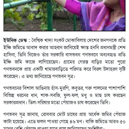
ইউনিক ডেস্ক :
বৈশ্বিক খাদ্য সংকট মোকাবিলায় দেশের জনগণকে প্রতি
ইঞ্চি জমিতে আবাদ করার আহ্বান জানিয়েই ক্ষান্ত হননি প্রধানমন্ত্রী শেখ
হাসিনা, তিনি নিজেও তাঁর সরকারি বাসভবন গণভবনে অব্যবহৃত প্রতি
ইঞ্চি জমি কাজে লাগিয়েছেন। গ্রামের গেরস্ত বাড়ির মতো পুরো
গণভবনকে প্রায় একটি খামারবাড়িতে পরিণত করে বিরল উদাহরণ সৃষ্টি
করেছেন। এ তথ্য জানিয়েছে গণভবন সূত্র।
গণভবনের বিশাল আঙিনায় হাঁস-মুরগি, কবুতর, গরু পালনের পাশাপাশি
বিভিন্ন ধরনের ধান, শাক-সবজি, ফুল-ফল, মধু ও মাছ চাষ করছেন
সরকারপ্রধান। তিল-সরিষার মতো পেঁয়াজও চাষ করেছেন তিনি।
গণভবন সূত্র জানায়, রোববার মোট চাষের প্রায় অর্ধেক জমির পেঁয়াজ
কাটা হয়েছে। এতে ফলন পাওয়া গেছে ৪৬ মণ। বাকি জমিতে আরও ৫০
মণের বেশি পেঁয়াজ পাওয়া যাবে বলে জানিয়েছেন সংশ্লিষ্টরা।