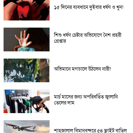
১৫ দিনের ব্যবধানে দুইবার ধর্ষণ ও খুন!
শিশু ধর্ষণ চেষ্টার অভিযোগে নৈশ প্রহরী
গ্রেপ্তার
অভিমানে মগডালে উঠলেন নারী!
মার্চ মাসের জন্য অপরিবর্তিত জ্বালানি
তেলের দাম
শাহজালাল বিমানবন্দরে ৫৪ ফ্লাইট বাতিল