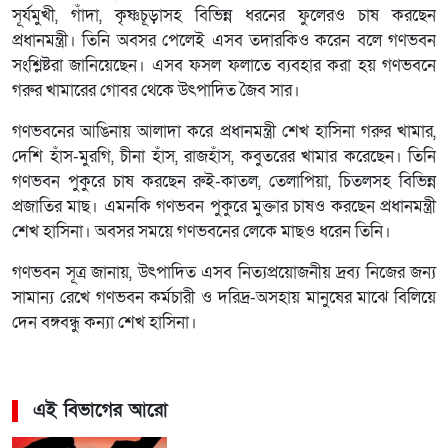
সূর্যমুখী, গাঁদা, কৃষ্ণচূড়াসহ বিভিন্ন ধরনের ফুলেরও চাষ করছেন
প্রধানমন্ত্রী। তিনি অবসর পেলেই এসব তদারকিও করেন বলে গণভবন
সংশ্লিষ্টরা জানিয়েছেন। এসব ফসল ফলাতে ব্যবহার করা হয় গণভবনে
গরুর খামারের গোবর থেকে উৎপাদিত জৈব সার।
গণভবনের আঙিনায় আলাদা করে প্রধানমন্ত্রী শেখ হাসিনা গরুর খামার,
দেশি হাঁস-মুরগি, চীনা হাঁস, রাজহাঁস, কবুতরের খামার করেছেন। তিনি
গণভবন পুকুরে চাষ করছেন রুই-কাতল, তেলাপিয়া, চিতলসহ বিভিন্ন
প্রজাতির মাছ। এমনকি গণভবন পুকুরে মুক্তার চাষও করছেন প্রধানমন্ত্রী
শেখ হাসিনা। অবসর সময়ে গণভবনের লেকে মাছও ধরেন তিনি।
গণভবন সূত্র জানায়, উৎপাদিত এসব নিত্যপ্রয়োজনীয় দ্রব্য নিজের জন্য
সামান্য রেখে গণভবন কর্মচারী ও দরিদ্র-অসহায় মানুষের মাঝে বিলিয়ে
দেন বঙ্গবন্ধু কন্যা শেখ হাসিনা।
এই বিভাগের আরো