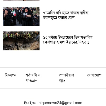
খামেনির ছবি হাতে রাস্তায় নারীরা,
ইরানজুড়ে কান্নার রোল
১২ ঘণ্টায় ইসরায়েলে তিন শতাধিক
ক্ষেপণাস্ত্র হামলা ইরানের, নিহত ১
বিজ্ঞাপন
শর্তাবলি ও
গোপনীয়তা
যোগাযোগ
নীতিমালা
নীতি
ইমেইলঃ
uniquenews24@gmail.com