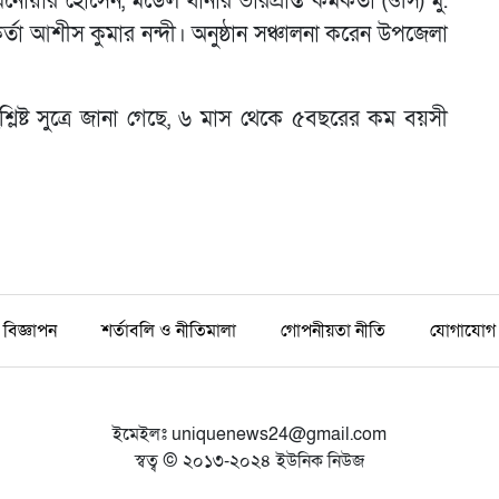
য়ার হোসেন, মডেল থানার ভারপ্রাপ্ত কর্মকর্তা (ওসি) মু.
র্তা আশীস কুমার নন্দী। অনুষ্ঠান সঞ্চালনা করেন উপজেলা
্ট সুত্রে জানা গেছে, ৬ মাস থেকে ৫বছরের কম বয়সী
বিজ্ঞাপন
শর্তাবলি ও নীতিমালা
গোপনীয়তা নীতি
যোগাযোগ
ইমেইলঃ
uniquenews24@gmail.com
স্বত্ব © ২০১৩-২০২৪ ইউনিক নিউজ