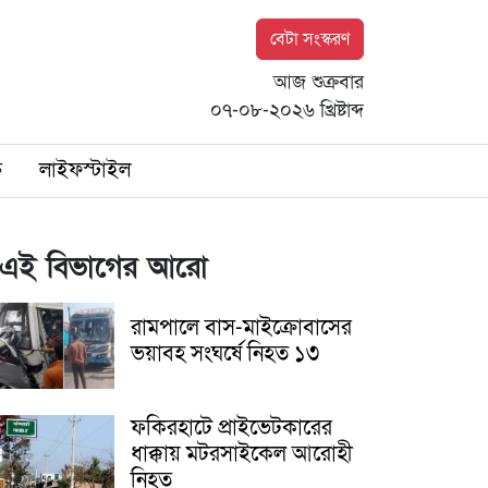
বেটা সংস্করণ
আজ শুক্রবার
০৭-০৮-২০২৬ খ্রিষ্টাব্দ
ি
লাইফস্টাইল
এই বিভাগের আরো
রামপালে বাস-মাইক্রোবাসের
ভয়াবহ সংঘর্ষে নিহত ১৩
ফকিরহাটে প্রাইভেটকারের
ধাক্কায় মটরসাইকেল আরোহী
নিহত