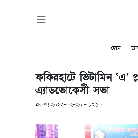
হোম
জা
ফকিরহাটে ভিটামিন ‘এ’ প্
এ্যাডভোকেসী সভা
প্রকাশঃ ২০২৩-০২-২০ - ১৩:১০