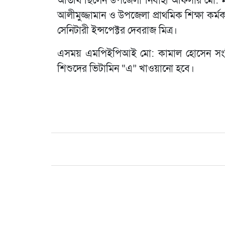
অতিথি ছিলেন উপজেলা নির্বাহী অফিসার মো: মনো
আলীমুজ্জামান ও উপজেলা প্রাথমিক শিক্ষা কর্মক
সেনিটারী ইন্সপেক্টর দেবরাজ মিত্র।
এসময় এমপিইপিআই মো: কামাল হোসেন সংশ্লিষ
শিশুদের ভিটামিন “এ” খাওয়ানো হবে।