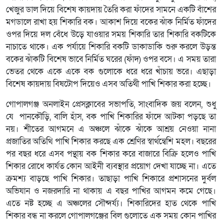
খেজুর ডাল দিয়ে বিশেষ কায়দায় তৈরি করা ফাঁদের সামনে একটি বাঁশের
মগডালে রাখা হয় শিকারি বক। আকাশ দিয়ে বকের ঝাঁক নির্মিত ফাঁদের
ওপর দিয়ে দল বেঁধে উড়ে যাওয়ার সময় শিকারি তার শিকারি বকটিকে
নাচাতে থাকে। এক পর্যায়ে শিকারি বকটি ডাকাডাকি শুরু করলে উড়ন্ত
বকের ঝাঁকটি বিশেষ ভাবে নির্মিত ঘরের (ফাঁদ) ওপর বসে। এ সময় তারা
ভেতর থেকে একে একে বক গুলোকে ধরে ধরে খাঁচায় ভরে। এছাড়া
বিশেষ কায়দায় বিষটোপ দিয়েও এসব অতিথী পাখি শিকার করা হচ্ছে।
গোপালগঞ্জ অনলাইন প্রেসক্লাবের সভাপতি, সাংবাদিক জয় বলেন, শুধু
যে পানকৌড়ি, বালি হাঁস, বক পাখি শিকারির ফাঁদে আটকা পড়ছে তা
নয়। শীতের আগমনে এ অঞ্চলে ঝাঁকে ঝাঁকে আশ্রয় নেওয়া নানা
প্রজাতির অতিথি পাখি শিকার করছে এক শ্রেণির স্বার্থন্বেশি মহল। বছরের
পর বছর ধরে এসব পন্থায় বক শিকার করে বাজারে বিক্রি হলেও পাখি
শিকার রোধে কার্যত কোন আইনী ব্যবস্থার প্রয়োগ দেখা যাচ্ছে না। এতে
ক্রমশ্য বাড়ছে পাখি শিকার। তাছাড়া পাখি শিকারে প্রশাসনের দুর্বল
অভিযান ও নজরদারি না থাকায় এ বছর পাখির আগমন কমে গেছে।
এতে নষ্ট হচ্ছে এ অঞ্চলের সৌন্দর্য্য। শিকারিদের হাত থেকে পাখি
শিকার বন্ধ না করলে গোপালগঞ্জের বিল গুলোতে এক সময় কোন পাখির