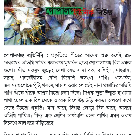
গোপালগঞ্জ প্রতিনিধি :
প্রকৃতিতে শীতের আমেজ শুরু হলেই রঙ-
বেরঙয়ের অতিথি পাখির কলতানে মুখরিত হতো গোপালগঞ্জে বিল অঞ্চল
গুলো। শীত মওসুম জুড়েই দেখা যেত সাদা বক, বালিহাঁস, মাছরাঙ্গা,
সারস, পানকৌরীসহ দেশি বিদেশি অসংখ্য পাখি। খাল-বিল,
জলাশয়গুলোতে পুঁটি, খলসে, মাছ খাওয়ার লোভেই নানা প্রজাতির অতিথি
পাখি ঝাঁকে ঝাঁকে আশ্রয় নিতো চলন বিলে। দিগন্ত জুড়া উন্মুক্ত হাওয়ায়
পাখা মেলে এক বিল থেকে আরেক বিলে উড়াউড়ি করত। অপরূপ রুপে
সেজে উঠতো প্রকৃতি। মাছ আছে, দিগন্ত জোড়া বিল আছে, আসছে
অতিথি পাখিও। কিন্তু এক শ্রেণির স্বার্থন্বেশি মহল পাখির এমন অবাধ
বিচরণে কাল হয়ে দাঁড়িয়েছে।