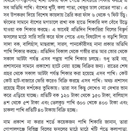
বিষটোপ-পড়শিসহ নানা প্রকার ফাঁদ পেতে নির্বিচারে শিকার করছে এ
সব অতিথি পাখি। বাঁশের খুটি, কলা পাতা, খেজুর ডাল বেতের পাতা। এ
সব উপকরণ দিয়ে বিশেষ কায়দায় তৈরি করা ফাঁদ ৬ থেকে ৭ ফিট উঁচু।
ফাঁদের সামনে বাঁশের মগডালে রাখা বক হাতে শিকারি দল বেঁধে উড়ে
যাওয়া বক শিকার করছে। এ ভাবেই প্রতিদিন শিকারিরা বিলের বিস্তৃর্ণ
ফসলের মাঠে সারি সারি করে ফাঁদ পেতে এবং বিষটোপ ও বড়শি দিয়ে
সাদা বক, বালিহাঁস, মাছরাঙ্গা, সারস, পানকৌরীসহ নানা প্রকার অতিথি
পাখি শিকার করছে। প্রতিদিন বিকাল থেকে গভীর রাত আর ভোর থেকে
সকাল আটটা পর্যন্ত এসব পন্থায় পাখি শিকার চলছে। শুধু তাই নয়,
প্রশাসনের সামনে প্রকাশ্যে হাটে নেয়া হচ্ছে বিক্রির জন্য। রাতের শেষ
প্রহর থেকে সকাল আটটা পর্যন্ত শিকার করা হয়েছে এসব পাখি। কেউ
কেউ হাট-বাজারে ফেরি করেও বিক্রি করছে এসব পাখি। অথচ প্রশাসন
রয়েছে নীরব দর্শকের ভুমিকায়। তারা সব কিছু দেখেও না দেখার ভান
করে এড়িয়ে যাচ্ছে। প্রতিটি বক ১২০ টাকা থেকে ১৫০ টাকা, বালিহাস
৪শ থেকে ৫শ টাকা এবং তেলকুচ পাখি ৩০০ খেকে ৪০০ টাকা এবং
চাকলা পাখি প্রতিটি ৪০ টাকায় বিক্রি হচ্ছে।
নাম প্রকাশ না করার শর্তে কয়েকজন পাখি শিকারি জানান, তারা
গোপালগঞ্জে বিভিন্ন বিলের ফসলের মাঠে মাঠে খুঁটি পুঁতে কলাপাতা,