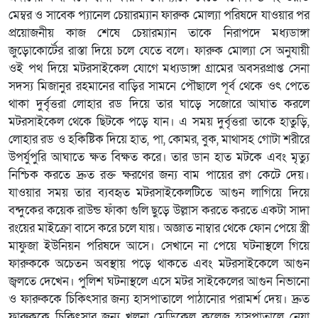
মেম্বর ও সাবেক প্যানেল চেয়ারম্যান ফারুক মোল্যা পরিষদে যাওয়ার পর
প্রয়োজনীয় কাজ শেষে চেয়ারম্যান তাকে নিরাপদে মধ্যডাঙ্গা
জুড়োকোর্টের রাস্তা দিয়ে চলে যেতে বলে। ফারুক মোল্যা সে অনুযায়ী
ওই পথ দিয়ে মটরসাইকেল যোগে মধ্যডাঙ্গা গ্রামের অবসরপ্রাপ্ত সেনা
সদস্য মিজানুর রহমানের বাড়ির সামনে পৌছালে পূর্ব থেকে ওৎ পেতে
থাকা দুর্বৃত্তরা লোহার রড দিয়ে তার ঘাড়ে সজোরে আঘাত করলে
মটরসাইকেল থেকে ছিটকে পড়ে যান। এ সময় দুর্বৃত্তরা তাকে হাতুড়ি,
লোহার রড ও হকিষ্টিক দিয়ে হাত, পা, কোমর, বুক, মাথাসহ গোটা শরীরে
উপর্যুপুরি আঘাতে ক্ষত বিক্ষত করে। তার ডান হাত মটকে এবং মৃত্যু
নিশ্চিক করতে দ্রুত রক্ত ক্ষরণের জন্য বাম পায়ের রগ কেটে দেয়।
যাওয়ার সময় তার ব্যবহৃত মটরসাইকেলটিতে আগুন লাগিয়ে দিয়ে
বন্দুকের কয়েক রাউন্ড ফাঁকা গুলি ছুড়ে উল্লাস করতে করতে একটা সাদা
রংয়ের মাইক্রো বাসে করে চলে যায়। অজ্ঞাত নাম্বার থেকে ফোন পেয়ে স্ত্রী
মাফুজা ইউনিয়ন পরিষদে আসে। সেখানে না পেয়ে ঘটনাস্থলে গিয়ে
ফারুককে অচেতন অবস্থায় পড়ে থাকতে এবং মটরসাইকেলে আগুন
জ্বলতে দেখেন। পুলিশ ঘটনাস্থলে এসে মটর সাইকেলের আগুন নিভানো
ও ফারুককে চিকিৎসার জন্য হাসপাতালে পাঠানোর পরামর্শ দেয়। দ্রুত
ফারুককে চিকিৎসার জন্য খুলনা মেডিকেল কলেজ হাসপাতালে নেয়া