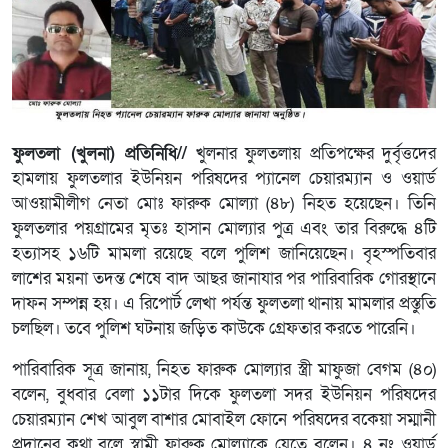
ফুলতলা (খুলনা) প্রতিনিধি//
খুলনার ফুলতলায় প্রতিপক্ষের দুর্বৃত্তদের
হামলায় ফুলতলার ইউনিয়ন পরিষদের প্যানেল চেয়ারম্যান ও ওয়ার্ড
আওয়ামীলীগ নেতা মোঃ ফারুক মোল্যা (৪৮) নিহত হয়েছেন। তিনি
ফুলতলার পয়গ্রামের মৃতঃ হাসান মোল্যার পুত্র এবং তার বিরুদ্ধে ৪টি
হত্যাসহ ১৬টি মামলা রয়েছে বলে পুলিশ জানিয়েছেন। বৃহস্পতিবার
লাশের ময়না তদন্ত শেষে বাদ আছর জানাযার পর পারিবারিক গোরস্থানে
দাফন সম্পন্ন হয়। এ রিপোর্ট লেখা পর্যন্ত ফুলতলা থানায় মামলার প্রস্তুতি
চলছিল। তবে পুলিশ ঘটনায় জড়িত কাউকে গ্রেফতার করতে পারেনি।
পারিবারিক সূত্র জানায়, নিহত ফারুক মোল্যার স্ত্রী মাফুজা বেগম (৪০)
বলেন, বুধবার বেলা ১১টার দিকে ফুলতলা সদর ইউনিয়ন পরিষদের
চেয়ারম্যান শেখ আবুল বাশার মোবাইল ফোনে পরিষদের বকেয়া সম্মানী
প্রদানের কথা বলে স্বামী ফারুক মোল্যাকে যেতে বলেন। ৪ নং ওয়ার্ড