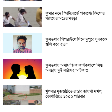
কুমার নদে স্প্রিটবোর্ডে প্রকাশ্যে কিশোর
গ্যাংয়ের অস্ত্রের মহড়া
ফুলতলার পিপরাইলে দিনে দুপুরে যুবককে
গুলি করে হত্যা
ফুলতলায় অসামাজিক কার্যকলাপে লিপ্ত
অবস্থায় দুই নারীসহ আটক ৩
খুলনার মুজগুন্নিতে রাস্তার জায়গা দখল,
ভোগান্তিতে ১৫০০ পরিবার