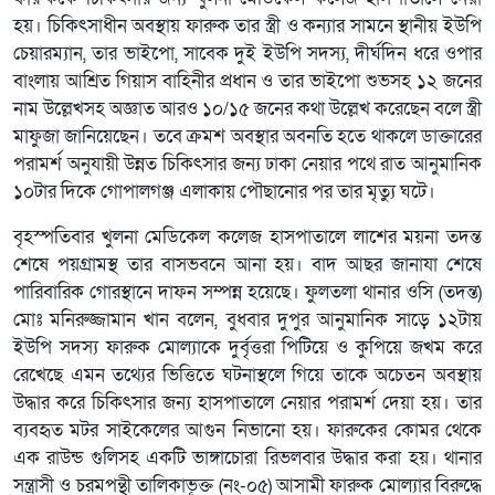
হয়। চিকিৎসাধীন অবস্থায় ফারুক তার স্ত্রী ও কন্যার সামনে স্থানীয় ইউপি
চেয়ারম্যান, তার ভাইপো, সাবেক দুই ইউপি সদস্য, দীর্ঘদিন ধরে ওপার
বাংলায় আশ্রিত গিয়াস বাহিনীর প্রধান ও তার ভাইপো শুভসহ ১২ জনের
নাম উল্লেখসহ অজ্ঞাত আরও ১০/১৫ জনের কথা উল্লেখ করেছেন বলে স্ত্রী
মাফুজা জানিয়েছেন। তবে ক্রমশ অবস্থার অবনতি হতে থাকলে ডাক্তারের
পরামর্শ অনুযায়ী উন্নত চিকিৎসার জন্য ঢাকা নেয়ার পথে রাত আনুমানিক
১০টার দিকে গোপালগঞ্জ এলাকায় পৌছানোর পর তার মৃত্যু ঘটে।
বৃহস্পতিবার খুলনা মেডিকেল কলেজ হাসপাতালে লাশের ময়না তদন্ত
শেষে পয়গ্রামস্থ তার বাসভবনে আনা হয়। বাদ আছর জানাযা শেষে
পারিবারিক গোরস্থানে দাফন সম্পন্ন হয়েছে। ফুলতলা থানার ওসি (তদন্ত)
মোঃ মনিরুজ্জামান খান বলেন, বুধবার দুপুর আনুমানিক সাড়ে ১২টায়
ইউপি সদস্য ফারুক মোল্যাকে দুর্বৃত্তরা পিটিয়ে ও কুপিয়ে জখম করে
রেখেছে এমন তথ্যের ভিত্তিতে ঘটনাস্থলে গিয়ে তাকে অচেতন অবস্থায়
উদ্ধার করে চিকিৎসার জন্য হাসপাতালে নেয়ার পরামর্শ দেয়া হয়। তার
ব্যবহৃত মটর সাইকেলের আগুন নিভানো হয়। ফারুকের কোমর থেকে
এক রাউন্ড গুলিসহ একটি ভাঙ্গাচোরা রিভলবার উদ্ধার করা হয়। থানার
সন্ত্রাসী ও চরমপন্থী তালিকাভূক্ত (নং-০৫) আসামী ফারুক মোল্যার বিরুদ্ধে