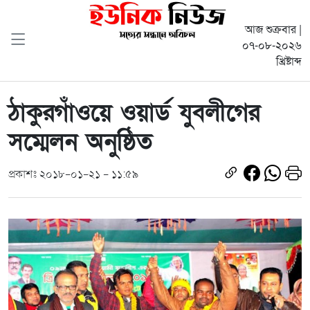
আজ শুক্রবার |
০৭-০৮-২০২৬
খ্রিষ্টাব্দ
ঠাকুরগাঁওয়ে ওয়ার্ড যুবলীগের
সম্মেলন অনুষ্ঠিত
প্রকাশঃ ২০১৮-০১-২১ - ১১:৫৯