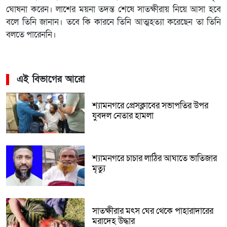
ঘোষনা করেন। লাশের ময়না তদন্ত শেষে সাতক্ষীরায় নিয়ে আসা হবে
বলে তিনি জানান। তবে কি কারনে তিনি আত্মহত্যা করেছেন তা তিনি
বলতে পারেননি।
এই বিভাগের আরো
শ্যামনগরে প্রেসক্লাবের সভাপতির উপর
যুবদল নেতার হামলা
শ্যামনগরে চাচার লাঠির আঘাতে ভাতিজার
মৃত্যু
সাতক্ষীরার মৎস ঘের থেকে পাহারাদারের
মরাদেহ উদ্ধার