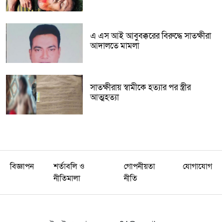
এ এস আই আবুবক্করের বিরুদ্ধে সাতক্ষীরা
আদালতে মামলা
সাতক্ষীরায় স্বামীকে হত্যার পর স্ত্রীর
আত্মহত্যা
বিজ্ঞাপন
শর্তাবলি ও
গোপনীয়তা
যোগাযোগ
নীতিমালা
নীতি