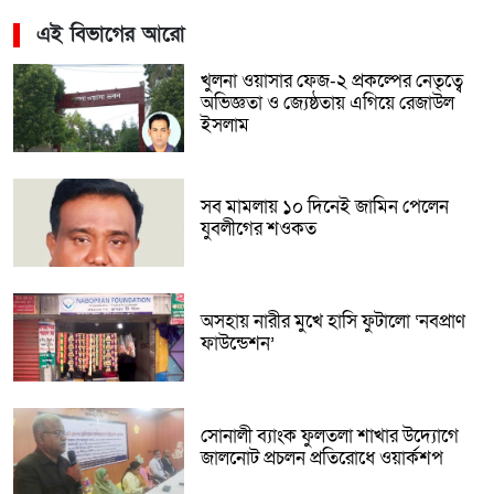
এই বিভাগের আরো
খুলনা ওয়াসার ফেজ-২ প্রকল্পের নেতৃত্বে
অভিজ্ঞতা ও জ্যেষ্ঠতায় এগিয়ে রেজাউল
ইসলাম
সব মামলায় ১০ দিনেই জামিন পেলেন
যুবলীগের শওকত
অসহায় নারীর মুখে হাসি ফুটালো ‘নবপ্রাণ
ফাউন্ডেশন’
সোনালী ব্যাংক ফুলতলা শাখার উদ্যোগে
জালনোট প্রচলন প্রতিরোধে ওয়ার্কশপ