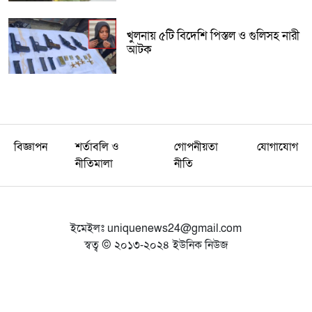
খুলনায় ৫টি বিদেশি পিস্তল ও গুলিসহ নারী
আটক
বিজ্ঞাপন
শর্তাবলি ও
গোপনীয়তা
যোগাযোগ
নীতিমালা
নীতি
ইমেইলঃ
uniquenews24@gmail.com
স্বত্ব © ২০১৩-২০২৪ ইউনিক নিউজ