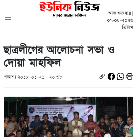
আজ শুক্রবার |
০৭-০৮-২০২৬
খ্রিষ্টাব্দ
ছাত্রলীগের আলোচনা সভা ও
দোয়া মাহফিল
প্রকাশঃ ২০১৮-০১-২১ - ২০:৩৮