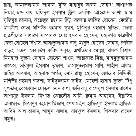
রানা, কামরুজ্জামান জামাল, মুন্সি মাহাবুব আলম সোহাগ, অধ্যাপক
নিমাই চন্দ্র রায়, মফিদুল ইসলাম টুটুল, তসলিম আহমেদ আশা, চ ম
মুজিবুর রহমান, ফয়েজুর রহমান টিটু, সরদার জাকির হোসেন, কেন্দ্রীয়
ছাত্রলীগ নেতা মশিউর রহমান সুমন, মুজিবুর রহমান মুজিব, জেলা
ছাত্রলীগের সাধারণ সম্পাদক মোঃ ইমরান হোসেন, মহানগর ছাত্রলীগ
নেতা সোহেল বিশ্বাস, আসাদুজ্জামান বাবু, মাসুদ হোসেন সোহান, রণবীর
বাড়ই সজল, রেজাউল করিম সবুজ, এখতিয়ার মোল্লা, ঝলক বিশ্বাস,
মিনহাজ সুজন, সোহান হোসেন শাওন, আরাফাত মিয়া, মাহমুদুজ্জামান
রাজেস, তরিকুল ইসলাম তুফান, আসাদুজ্জামান সানি, শাহীন আলম,
জহির আব্বাস, আহনাফ অর্পন, মোঃ রাজু হোসেন, জোয়েব সিদ্দিকী,
মশিউর রহমান বাদশা, সাইদুজ্জামন সাইদ, মেহেদী হাসান সুজন, টিপু
সুলতান, রেজোয়ান মোড়ল, চয়ন বালা, জনি বসু, রাশেদুল ইসলাম রাশেদ,
আশানুর ইসলাম, নিশাত ফেরদৌস আনি, রুমান আহমেদ, ইয়াসিন
আরাফাত, মিজানুর রহমান মিজান, শেখ মইন, হাফিজুল ইসলাম হাফিজ,
আবিদ আল হাসান, আব্দুস সালাম, সাইফুল ইসলাম, শিকদার রাসেল
প্রমুখ।