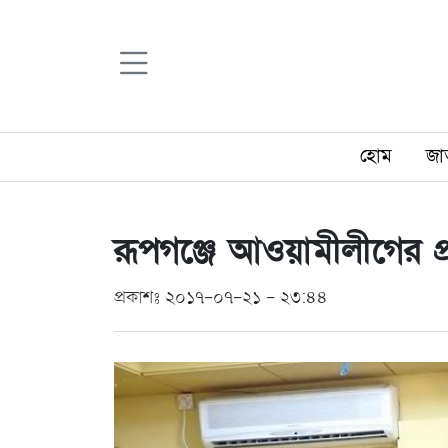
হোম
জা
রূপগঞ্জে আওয়ামীলীগের প্র
প্রকাশঃ ২০১৭-০৭-২১ - ২৩:৪৪