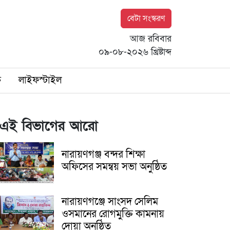
বেটা সংস্করণ
আজ রবিবার
০৯-০৮-২০২৬ খ্রিষ্টাব্দ
ি
লাইফস্টাইল
এই বিভাগের আরো
নারায়ণগঞ্জ বন্দর শিক্ষা
অফিসের সমন্বয় সভা অনুষ্ঠিত
নারায়ণগঞ্জে সাংসদ সেলিম
ওসমানের রোগমুক্তি কামনায়
দোয়া অনুষ্ঠিত