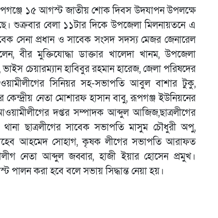
জের রূপগঞ্জে ১৫ আগস্ট জাতীয় শোক দিবস উদযাপন উপলক্ষে
য়েছে। শুক্রবার বেলা ১১টার দিকে উপজেলা মিলনায়তনে এ
াবেক সেনা প্রধান ও সাবেক সংসদ সদস্য মেজর জেনারেল
ন, বীর মুক্তিযোদ্ধা ডাক্তার খালেদা খানম, উপজেলা
, ভাইস চেয়ারম্যান হাবিবুর রহমান হারেজ, জেলা পরিষদের
আওয়ামীলীগের সিনিয়র সহ-সভাপতি আবুল বাশার টুকু,
কেন্দ্রীয় নেতা মোশারফ হাসান বাবু, রূপগঞ্জ ইউনিয়নের
আওয়ামীলীগের দপ্তর সম্পাদক আব্দুল আজিজ,ছাত্রলীগের
 থানা ছাত্রলীগের সাবেক সভাপতি মাসুম চৌধুরী অপু,
 সোহেব আহমেদ সোহাগ, কৃষক লীগের সভাপতি আরাফত
ীগ নেতা আব্দুল জব্বার, হাজী ইয়ার হোসেন প্রমুখ।
ট পালন করা হবে বলে সভায় সিদ্ধান্ত নেয়া হয়।