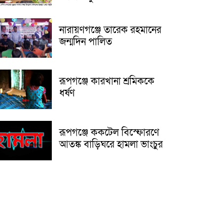
নারায়ণগঞ্জে তারেক রহমানের
জন্মদিন পালিত
রূপগঞ্জে কারখানা শ্রমিককে
ধর্ষণ
রূপগঞ্জে ককটেল বিস্ফোরণে
আতঙ্ক বাড়িঘরে হামলা ভাংচুর