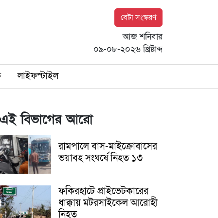
বেটা সংস্করণ
আজ শনিবার
০৯-০৮-২০২৬ খ্রিষ্টাব্দ
ি
লাইফস্টাইল
এই বিভাগের আরো
রামপালে বাস-মাইক্রোবাসের
ভয়াবহ সংঘর্ষে নিহত ১৩
ফকিরহাটে প্রাইভেটকারের
ধাক্কায় মটরসাইকেল আরোহী
নিহত