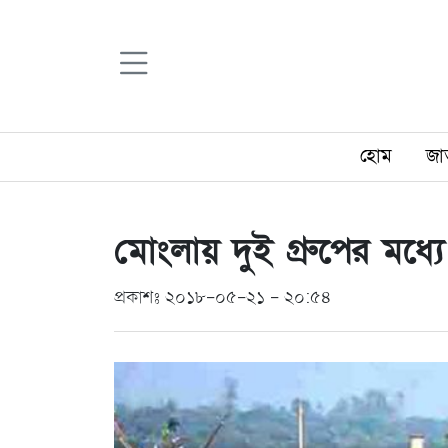
হোম
জা
মোংলায় দুই গ্রুপের মধ্
প্রকাশঃ ২০১৮-০৫-২১ - ২০:৫৪