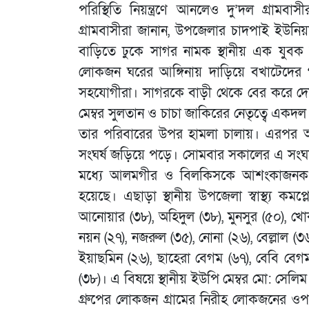
পরিস্থিতি নিয়ন্ত্রণে আনলেও দু’দল গ্রামবাস
গ্রামবাসীরা জানান, উপজেলার চাদপাই ইউনি
বাড়িতে ঢুকে সাগর নামক স্থানীয় এক যুব
লোকজন ঘরের আঙ্গিনায় দাড়িয়ে বখাটেদের গ
সহযোগীরা। সাগরকে বাড়ী থেকে বের করে দেয়া
মেম্বর সুলতান ও চাচা জাকিরের নেতৃত্বে এ
তার পরিবারের উপর হামলা চালায়। এরপর আল
সংঘর্ষ জড়িয়ে পড়ে। সোমবার সকালের এ সংঘ
মধ্যে আলমগীর ও বিলকিসকে আশংকাজনক অ
হয়েছে। এছাড়া স্থানীয় উপজেলা স্বাস্থ্য কমপ
আনোয়ার (৩৮), অহিদুল (৩৮), মুনসুর (৫০), খো
নয়ন (২৭), নজরুল (৩৫), নোনা (২৬), বেল্লাল (৩৬
ইয়াছমিন (২৬), ছাহেরা বেগম (৬৭), বেবি বেগম 
(৩৮)। এ বিষয়ে স্থানীয় ইউপি মেম্বর মো: সেলি
গ্রুপের লোকজন গ্রামের নিরীহ লোকজনের ও