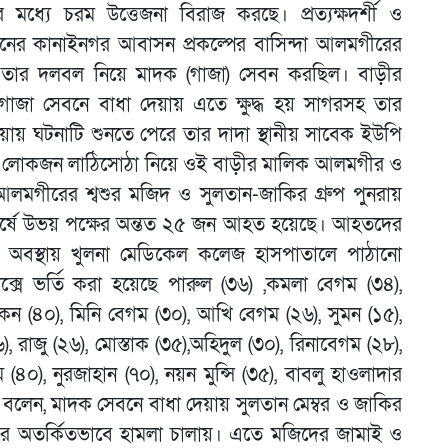
ীর মধ্যে চরম উত্তেজনা বিরাজ করছে। প্রত্যক্ষদর্শী ও
য়নের কানাইনগর আবাসন প্রকল্পের বাসিন্দা আলমগীরের
ক তার দলবল নিয়ে মাদক (গাজা) সেবন করছিল। বাড়ীর
াজা সেবনে বাধা দেয়ায় এতে ক্ষুদ্ধ হয় সাগরসহ তার
য় ঘটনাটি শুনতে পেরে তার দাদা স্থানীয় সাবেক ইউপি
কদল লোকজন লাঠিসোঠা নিয়ে ওই বাড়ীর মালিক আলমগীর ও
মগীরের শ্বশুর মজিদ ও সুলতান-জাকির গ্রুপ পুনরায়
র্ষে উভয় পক্ষের অন্তত ২৫ জন আহত হয়েছে। আহতদের
বস্থায় খুলনা মেডিকেল কলেজ হাসপাতালে পাঠানো
্লেক্সে ভর্তি করা হয়েছে পারুল (৩৬) ,কমলা বেগম (৩৪),
কন (৪০), মিনি বেগম (৩০), আখি বেগম (২৬), সুমন (১৫),
), রাজু (২৬), মোস্তাক (৩৫),অহিদুল (৩০), রিনাবেগম (২৮),
(৪০), নুরজাহান (৭০), নয়ন মুন্সি (৩৫), বাবলু হাওলাদার
ম বলেন, মাদক সেবনে বাধা দেয়ায় সুলতান মেম্বর ও জাকির
পর অতর্কিতভাবে হামলা চালায়। এতে মজিদের জামাই ও