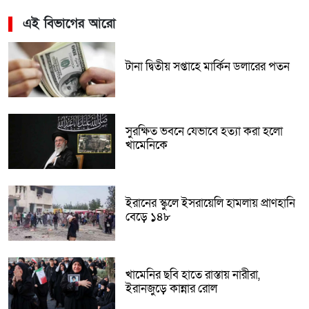
এই বিভাগের আরো
টানা দ্বিতীয় সপ্তাহে মার্কিন ডলারের পতন
সুরক্ষিত ভবনে যেভাবে হত্যা করা হলো
খামেনিকে
ইরানের স্কুলে ইসরায়েলি হামলায় প্রাণহানি
বেড়ে ১৪৮
খামেনির ছবি হাতে রাস্তায় নারীরা,
ইরানজুড়ে কান্নার রোল