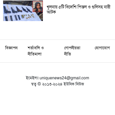
খুলনায় ৫টি বিদেশি পিস্তল ও গুলিসহ নারী
আটক
বিজ্ঞাপন
শর্তাবলি ও
গোপনীয়তা
যোগাযোগ
নীতিমালা
নীতি
ইমেইলঃ
uniquenews24@gmail.com
স্বত্ব © ২০১৩-২০২৪ ইউনিক নিউজ