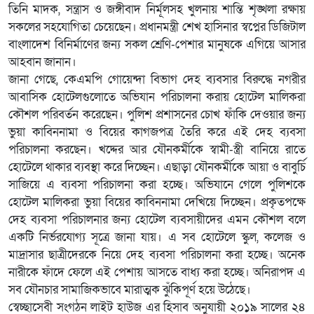
তিনি মাদক, সন্ত্রাস ও জঙ্গীবাদ নির্মূলসহ খুলনায় শান্তি শৃঙ্খলা রক্ষায়
সকলের সহযোগিতা চেয়েছেন। প্রধানমন্ত্রী শেখ হাসিনার স্বপ্নের ডিজিটাল
বাংলাদেশ বিনির্মাণের জন্য সকল শ্রেণি-পেশার মানুষকে এগিয়ে আসার
আহবান জানান।
জানা গেছে, কেএমপি গোয়েন্দা বিভাগ দেহ ব্যবসার বিরুদ্ধে নগরীর
আবাসিক হোটেলগুলোতে অভিযান পরিচালনা করায় হোটেল মালিকরা
কৌশল পরিবর্তন করেছেন। পুলিশ প্রশাসনের চোখ ফাঁকি দেওয়ার জন্য
ভুয়া কাবিননামা ও বিয়ের কাগজপত্র তৈরি করে এই দেহ ব্যবসা
পরিচালনা করছেন। খদ্দের আর যৌনকর্মীকে স্বামী-স্ত্রী বানিয়ে রাতে
হোটেলে থাকার ব্যবস্থা করে দিচ্ছেন। এছাড়া যৌনকর্মীকে আয়া ও বাবুর্চি
সাজিয়ে এ ব্যবসা পরিচালনা করা হচ্ছে। অভিযানে গেলে পুলিশকে
হোটেল মালিকরা ভুয়া বিয়ের কাবিননামা দেখিয়ে দিচ্ছেন। প্রকৃতপক্ষে
দেহ ব্যবসা পরিচালনার জন্য হোটেল ব্যবসায়ীদের এমন কৌশল বলে
একটি নির্ভরযোগ্য সূত্রে জানা যায়। এ সব হোটেলে স্কুল, কলেজ ও
মাদ্রাসার ছাত্রীদেরকে নিয়ে দেহ ব্যবসা পরিচালনা করা হচ্ছে। অনেক
নারীকে ফাঁদে ফেলে এই পেশায় আসতে বাধ্য করা হচ্ছে। অনিরাপদ এ
সব যৌনচার সামাজিকভাবে মারাত্মক ঝুঁকিপূর্ণ হয়ে উঠেছে।
স্বেচ্ছাসেবী সংগঠন লাইট হাউজ এর হিসাব অনুযায়ী ২০১৯ সালের ২৪