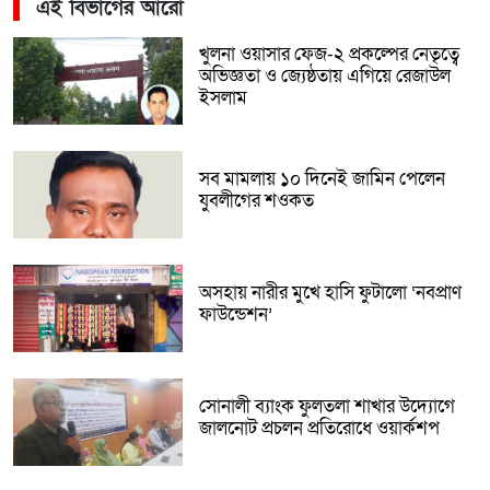
এই বিভাগের আরো
খুলনা ওয়াসার ফেজ-২ প্রকল্পের নেতৃত্বে
অভিজ্ঞতা ও জ্যেষ্ঠতায় এগিয়ে রেজাউল
ইসলাম
সব মামলায় ১০ দিনেই জামিন পেলেন
যুবলীগের শওকত
অসহায় নারীর মুখে হাসি ফুটালো ‘নবপ্রাণ
ফাউন্ডেশন’
সোনালী ব্যাংক ফুলতলা শাখার উদ্যোগে
জালনোট প্রচলন প্রতিরোধে ওয়ার্কশপ