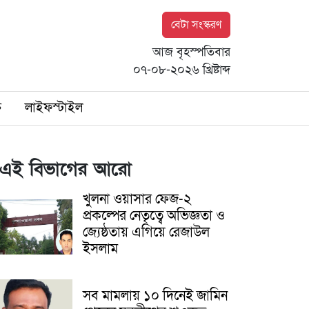
বেটা সংস্করণ
আজ বৃহস্পতিবার
০৭-০৮-২০২৬ খ্রিষ্টাব্দ
ি
লাইফস্টাইল
এই বিভাগের আরো
খুলনা ওয়াসার ফেজ-২
প্রকল্পের নেতৃত্বে অভিজ্ঞতা ও
জ্যেষ্ঠতায় এগিয়ে রেজাউল
ইসলাম
সব মামলায় ১০ দিনেই জামিন