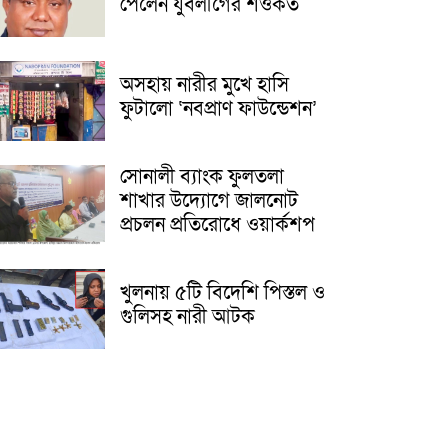
পেলেন যুবলীগের শওকত
অসহায় নারীর মুখে হাসি
ফুটালো ‘নবপ্রাণ ফাউন্ডেশন’
সোনালী ব্যাংক ফুলতলা
শাখার উদ্যোগে জালনোট
প্রচলন প্রতিরোধে ওয়ার্কশপ
খুলনায় ৫টি বিদেশি পিস্তল ও
গুলিসহ নারী আটক